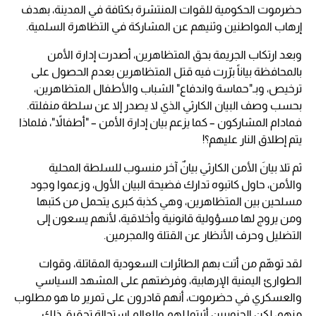
حضرموت الحكومية للقوات المنتشرة بكثافة في المدينة، بهدف
إرهاب المواطنين وثنيهم عن المشاركة في التظاهرة السلمية.
وبعد ارتكاب الجريمة بحق المتظاهرين، أصدرت إدارة الأمن
بالمحافظة بياناً برّرت فيه قتل المتظاهرين بعدم الحصول على
ترخيص، وبـ"حماسة واندفاع" الشباب والأطفال المتظاهرين،
بحسب وصف البيان الكارثي الذي لا يصدر إلا عن سلطة منفلتة.
فمادام المشاركون – كما يزعم بيان إدارة الأمن – "أطفالاً"، فلماذا
يتم إطلاق النار عليهم؟!
ثم تلا بيانَ الأمن الكارثي بيانٌ آخر منسوب للسلطة المحلية
والأمن، حاول كاتبوه تدارك فضيحة البيان الأول، وزعموا وجود
مسلحين بين المتظاهرين، وهي كذبة كبرى يتحمل من كتبها
ومن يروج لها مسؤولية قانونية وأخلاقية، لأنهم يسعون إلى
التضليل وحرف الأنظار عن القتلة والمجرمين.
لقد توهّم من أتت بهم الطائرات السعودية المقاتلة، وقوات
الطوارئ اليمنية الإرهابية، وفرضتهم على المشهد السياسي
والعسكري في حضرموت، أنهم قادرون على تمرير ما هو مطلوب
منهم، لكن الجنوبيين أثبتوا لهم وللعالم استحالة تحقيق ذلك.