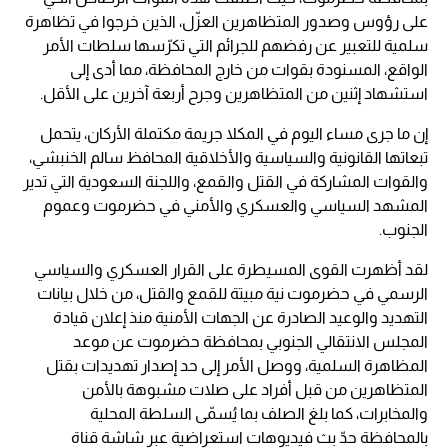
على رؤوس وصدور المتظاهرين العزّل، الذين خرجوا في تظاهرة
سلمية للتعبير عن رفضهم للجرائم التي تكرّسها سلطات الأمر
الواقع، المسنودة بقوات من خارج المحافظة، مما أدى إلى
استشهاد إثنين من المتظاهرين وجرح أربعة آخرين على الأقل.
إن ما جرى مساء اليوم في المكلا جريمة مكتملة الأركان، يتحمل
تبعاتها القانونية والسياسية والأخلاقية المحافظ سالم الخنبشي،
والقوات المشاركة في القتل والقمع، واللجنة السعودية التي تدير
المشهد السياسي والعسكري والأمني في حضرموت وعموم
الجنوب.
لقد أظهرت القوى المسيطرة على القرار العسكري والسياسي
الرسمي في حضرموت نية مبيتة للقمع والقتل، من خلال بيانات
التهديد والوعيد الصادرة عن الجهات الأمنية منذ إعلان قيادة
المجلس الانتقالي الجنوبي بمحافظة حضرموت عن موعد
المظاهرة السلمية، ووصل الأمر إلى حد إصدار تهديدات بقتل
المتظاهرين من قبل أفراد على صلات مشبوهة بالأمن
والمخابرات، كما بلغ الصلف بما يُسمّى السلطة المحلية
بالمحافظة حدّ بث فيديوهات استعراضية عبر شاشة قناة