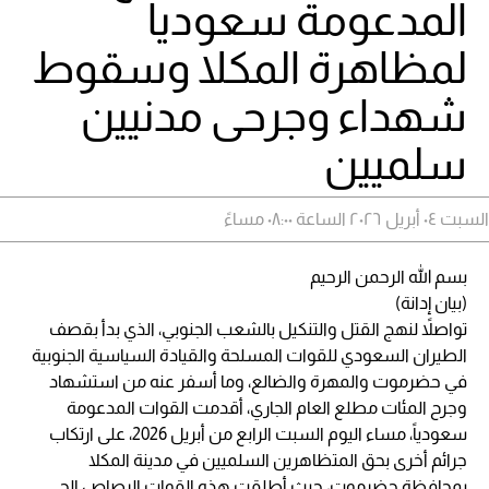
المدعومة سعوديا
لمظاهرة المكلا وسقوط
شهداء وجرحى مدنيين
سلميين
السبت ٠٤ أبريل ٢٠٢٦ الساعة ٠٨:٠٠ مساءً
بسم الله الرحمن الرحيم
(بيان إدانة)
تواصلاً لنهج القتل والتنكيل بالشعب الجنوبي، الذي بدأ بقصف
الطيران السعودي للقوات المسلحة والقيادة السياسية الجنوبية
في حضرموت والمهرة والضالع، وما أسفر عنه من استشهاد
وجرح المئات مطلع العام الجاري، أقدمت القوات المدعومة
سعودياً، مساء اليوم السبت الرابع من أبريل 2026، على ارتكاب
جرائم أخرى بحق المتظاهرين السلميين في مدينة المكلا
بمحافظة حضرموت، حيث أطلقت هذه القوات الرصاص الحي