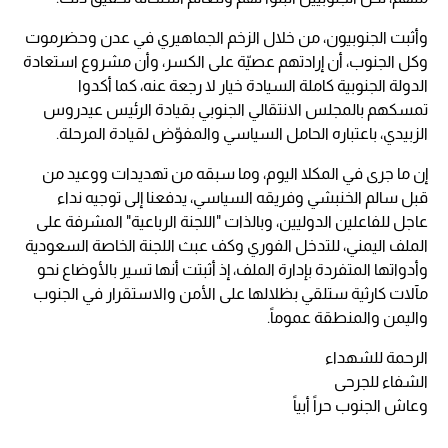
وأثبت الجنوبيون، من خلال الزخم الجماهيري في عدن وحضرموت
وكل الجنوب، أن إرادتهم عصيّة على الكسر، وأن مشروع استعادة
الدولة الجنوبية كاملة السيادة خيار لا رجعة عنه، كما أكدوا
تمسكهم بالمجلس الانتقالي الجنوبي بقيادة الرئيس عيدروس
الزبيدي، باعتباره الحامل السياسي والمفوّض لقيادة المرحلة.
إن ما جرى في المكلا اليوم، وما سبقه من تهديدات ووعيد من
قبل سالم الخنبشي وفريقه السياسي، يدفعنا إلى توجيه نداء
عاجل للفاعلين الدوليين، وبالذات "اللجنة الرباعية" المشرفة على
الملف اليمني، للتدخل الفوري وكف عبث اللجنة الخاصة السعودية
وأدواتها المتفردة بإدارة الملف، إذ أثبتت أنها تسير بالأوضاع نحو
مآلات كارثية ستلقي بظلالها على الأمن والاستقرار في الجنوب
واليمن والمنطقة عموماً.
الرحمة للشهداء
الشفاء للجرحى
وعاش الجنوب حراً أبياً