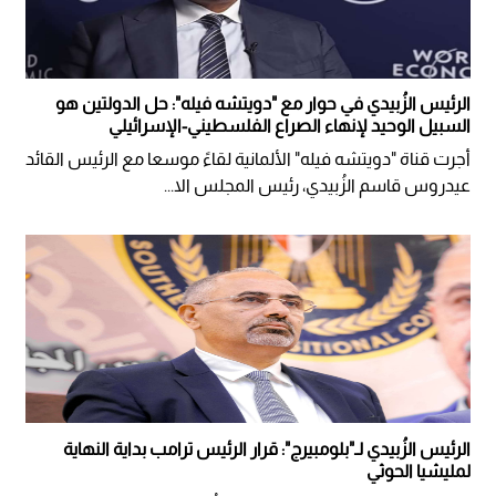
الرئيس الزُبيدي في حوار مع "دويتشه فيله": حل الدولتين هو
السبيل الوحيد لإنهاء الصراع الفلسطيني-الإسرائيلي
أجرت قناة "دويتشه فيله" الألمانية لقاءً موسعا مع الرئيس القائد
عيدروس قاسم الزُبيدي، رئيس المجلس الا...
الرئيس الزُبيدي لـ"بلومبيرج": قرار الرئيس ترامب بداية النهاية
لمليشيا الحوثي