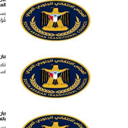
الع
بسم 
قُوَ
بيان
تتاب
است
بيا
بال
بسم