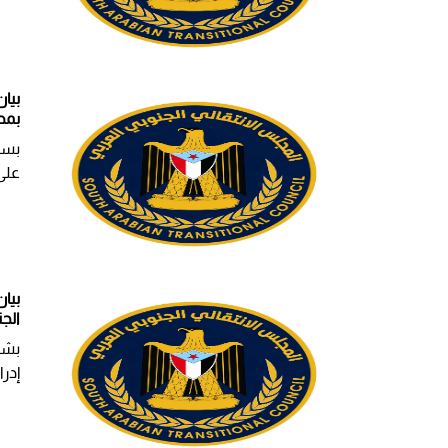
بيا
بمح
بسم
على 
بيا
الجن
بشأ
إدر