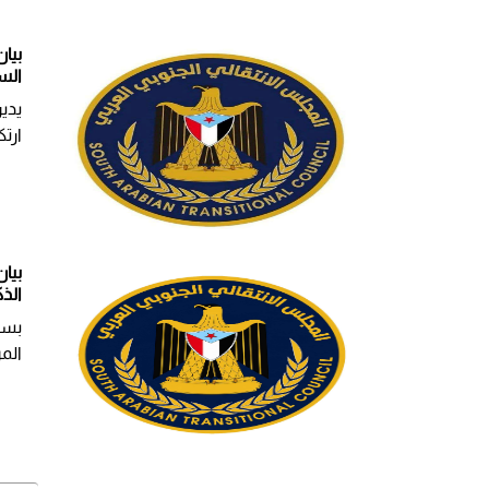
بيا
الس
يدين
ارتك
بيا
الذكرى 32 الأليمة ليومـ 7 ي
بسم 
الم