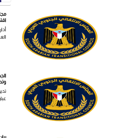
مجل
اقت
أدا
العب
الج
وتط
تدي
عبار
بيا