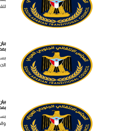
للقي
بيا
بمح
بسم
الج
بيا
بمح
بسم 
وال