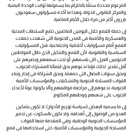
المزعوم محددة سلفًا بالالتزام بما يسمونها ثوابت الوحدة اليمنية
والمركز القانوني للدولة، وهذا ما أكده مسؤولون سعوديون
بارزون أكثر من مرة خلال الأيام الماضية.
إن حملة القمع خلال اليومين الماضيين تضع السلطات المدنية
والعسكرية والأمنية في المدن الجنوبية التي شهدت حملات
القمع أمام مسؤوليات أخلاقية واجتماعية، قبل المسؤوليات
السياسية والقانونية، لأن القمع والتنكيل الذي طال المواطنين
الجنوبيين العزل كان باسمهم، أو تحت سمعهم وبصرهم على
أقل تقدير. لذلك فإننا ندعوهم بحق انتمائنا المشترك للجنوب،
وبحق سنوات النضال التي جمعتنا، وبحق الشراكة في إنجاز وبناء
القوات المسلحة الجنوبية والتشكيلات والمؤسسات الأمنية
الجنوبية، ندعوهم إلى مراجعة مواقفهم وألا يكونوا عونًا لأعداء
الجنوب على شعبهم ووطنهم المكلوم.
إن ما يسميه البعض (سياسة توزيع الأدوار)، لا تكون بتمكين
العدو من الوصول إلى أهدافه، ولا تكون بالسكوت عن تدمير
المؤسسات الجنوبية الوطنية، وفي المقدمة منها القوات
المسلحة الجنوبية والمؤسسات الأمنية، حتى استخدامها في قمع