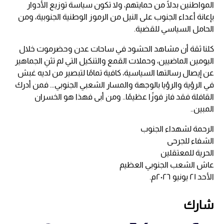
المواطنين بدلًا من حمايتهم، ولا تكون سياسة توزيع الأدوار
بإعانة أعداء الجنوب على النيل من الرموز الوطنية الجنوبية، ومن
الحامل السياسي للقضية.
كلنا ثقة أن مشاهد الحشود في ساحات عدن وحضرموت خلال
اليومين الماضيين، وحملات القمع والتنكيل التي لم تثنِ الجماهير
عن إيصال رسالتها السياسية، كافية تمامًا لتبصير من لديه غبش
في الرؤية والرؤيا بالوجهة والمسار الشعبي الجنوبي... فمن أدرك
القافلة فقد فاز فوزًا عظيمًا.. ومن أبى فهذا هو الخسران
المبين..
الرحمة لشهداء الجنوب
الشفاء للجرحى
الحرية للمعتقلين
عاش الشعب الجنوبي العظيم
الأحد ٢١ يونيو ٢٠٢٦م.
شارك