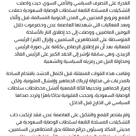
القدرة على التصرف السياسي والأمني السوي، حيث واصلت
التشكيلات المسلحة التابعة لسلطات الوصاية السعودية حملات
القمع وترويع المدنيين في المدن الجنوبية المسالمة، قبل وأثناء
وبعد الفعاليات التي شهدتها العاصمة عدن وحضرموت خلال
اليومين الماضيين، ووصلت إلى حد إطلاق النار بالأسلحة
المتوسطة على المتظاهرين السلميين، وإنزال (البنر) الرئيسي
للفعالية، بعد أن تم إطلاق الرصاص بكثافة على صورة الرئيس
الزبيدي، وهي سابقة تؤشر إلى الحقد الكبير على الرئيس القائد
ومحاولة النيل من رمزيته السياسية والشعبية.
وقامت هذه القوات المنفلتة، قبل اكتمال الحشد، باقتحام الساحة
بالمدرعات في محاولة لإرباك الجماهير وإفشال المليونية، ولكن
إصرار الجماهير وتحديها للآلة القمعية أفشل مخططات سلطات
الوصاية السعودية، ونجحت المليونية نجاحًا باهرًا وتردد صداها
السياسي في الخارج قبل الداخل.
ولم يقتصر القمع والتنكيل على العاصمة عدن، فقد ارتكبت ذات
التشكيلات المسلحة التابعة لسلطات الوصاية السعودية في
مدينتي المكلا وسيئون جرائم مماثلة بحق المتظاهرين السلميين،