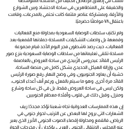
تمثلت في إطلاق الرصاص الكثيف من الأسلحة المتوسطة
والخفيفة على المتظاهرين في ساحة الاحتشاد وبين الشوارع
والأزقة، وبمشاركة عناصر ملثمة كانت تحتمي بالمدرعات، وقامت
باعتقال ٧٨ مواطنًا حضرميًا.
ولم تكتفِ سلطات الوصاية السعودية بمحاولة منع الفعاليات
وقمعها، بل واصلت التشكيلات المسلحة حملاتها القمعية بعد
الفعاليات، حيث رصد ناشطون فجر اليوم الأحد قيام مجموعة
مسلحة تتلقى تعليماتها من سلطات الوصاية السعودية بنزع صور
الرئيس القائد عيدروس الزُبيدي من ساحة العروض بالعاصمة
عدن، وإزالة الهيكل الحديدي بشكل كامل من منصة الساحة،
خشية أن يعاود الجنوبيون، وفي وضح النهار، رفع صورة الرئيس
القائد مرة أخرى. وهو ما سيتم بالفعل، ورغم أنف أعداء الجنوب،
ولكن ليس في ساحة العروض فقط، بل في كل ساحة وشارع
ومنزل، وقبل ذلك في قلوب وأفئدة معظم الجنوبيين.
إن هذه الممارسات العدوانية تجاه شعبنا تؤكد مجددًا زيف
الشعارات التي يروج لها البعض عن الترتيب لحوار جنوبي في
الرياض، فالقمع ومحاولة إقصاء الصوت الجنوبي الأبرز الذي يعبر
عنه المجلس الانتقالي الجنوبي العربي، يؤكدان أن مخرجات الحوار