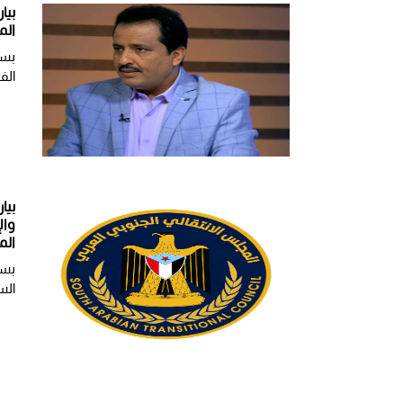
بيا
الم
بسم
الف
بيا
وال
الم
بسم
الس