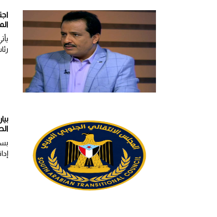
اجت
الم
يأت
رئا
بيا
الص
بسم
إدان