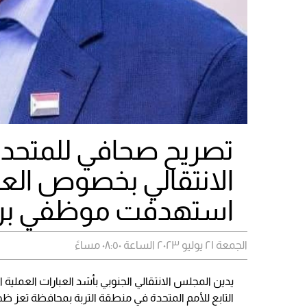
تصريح صحافي للمتحد
الانتقالي بخصوص العمل
استهدفت موظفي برنام
الجمعة ٢١ يوليو ٢٠٢٣ الساعة ٠٨:٥٠ مساءً
يدين المجلس الانتقالي الجنوبي بأشد العبارات العملية 
التابع للأمم المتحدة في منطقة التربة بمحافظة تعز ظه