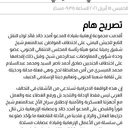
الخميس ١٥ أبريل ٢٠٢١ الساعة ٠٩:٣٥ مساءً
تصريح هام
أقدمت مجموعة إرهابية بقيادة المدعو أمجد خالد قائد لواء النقل
التابع للجيش اليمني، على اختطاف المواطن عبدالمنعم شيخ
شقيق زميلنا عضو هيئة رئاسة المجلس الانتقالي الجنوبي، عضو
وحدة شؤون المفاوضات عبدالرحمن شيخ، وقبل ذلك إقدامها
على اختطاف الجنديين صادق أحمد ناصر السيد ومحمد عبدالسلام
محمد الميسري من أمن محافظة لحج ،وهي فعلة مدانة ودخيلة
على ثقافة شعبنا الجنوبي وتعاليم ديننا الإسلامي الحنيف.
إن هذه الواقعة الاجرامية تستدعي من الأشقاء في التحالف
العربي ليس فقط الإدانة والتنديد بل ورفع الغطاء عنه والعمل
مع أجهزتنا العسكرية والأمنية لإطلاق سراح الأخ عبدالمنعم شيخ
فوراً والقبض على المدعو أمجد خالد وعصابته الإرهابية حتى تنال
جزاءها العادل والرادع، فلدينا من الأدلة القاطعة ما يؤكد ضلوعه
في سلسلة من الأعمال الإرهابية وقيادة عصابات مسلحة