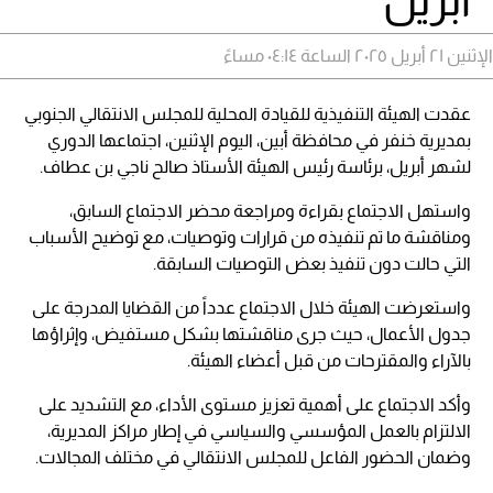
أبريل
الإثنين ٢١ أبريل ٢٠٢٥ الساعة ٠٤:١٤ مساءً
عقدت الهيئة التنفيذية للقيادة المحلية للمجلس الانتقالي الجنوبي
بمديرية خنفر في محافظة أبين، اليوم الإثنين، اجتماعها الدوري
لشهر أبريل، برئاسة رئيس الهيئة الأستاذ صالح ناجي بن عطاف.
واستهل الاجتماع بقراءة ومراجعة محضر الاجتماع السابق،
ومناقشة ما تم تنفيذه من قرارات وتوصيات، مع توضيح الأسباب
التي حالت دون تنفيذ بعض التوصيات السابقة.
واستعرضت الهيئة خلال الاجتماع عدداً من القضايا المدرجة على
جدول الأعمال، حيث جرى مناقشتها بشكل مستفيض، وإثراؤها
بالآراء والمقترحات من قبل أعضاء الهيئة.
وأكد الاجتماع على أهمية تعزيز مستوى الأداء، مع التشديد على
الالتزام بالعمل المؤسسي والسياسي في إطار مراكز المديرية،
وضمان الحضور الفاعل للمجلس الانتقالي في مختلف المجالات.