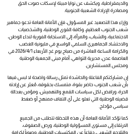
والديمقراطية، ويكشف عن نوايا مبيتة لإسكات صوت الحق
ومصادرة الإرادة الشعبية الجنوبية.
وإزاء هذا التصعيد غير المسؤول، فإن الأمانة العامة تدعو جماهير
شعب الجنوب العظيم، وكافة القوى الوطنية، والشخصيات
الاجتماعية، والشباب، والمرأة، إلى الاستجابة الفورية لنداء الوطن،
والاحتشاد الجماهيري السلمي الواسع في مليونية الغضب
والكرامة الساعة العاشرة من صباح يوم غدٍ الأربعاء 2026/4/1 في
العاصمة عدن، مديرية التواهي، أمام مبنى الجمعية الوطنية
ومجلس المستشارين.
إن مشاركتكم الفاعلة والحاشدة تمثل رسالة واضحة لا لبس فيها
بأن شعب الجنوب حاضر بقوة، متمسك بحقوقه، مُعبّر عن إرادته
الحرة، ورافض لكل سياسات القمع والتهميش، ومؤمن بعدالة
قضيته الوطنية التي تعلو على أي التفاف ممنهج أو ضغط
سياسي مؤدلج.
كما تؤكد الأمانة العامة أن هذه اللحظة تتطلب من الجميع
الارتقاء إلى مستوى المسؤولية الوطنية، ورص الصفوف،
والتلاحم الشعبي، دفاعاً عن المكتسبات الوطنية، وصوناً لكرامة