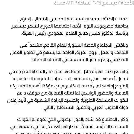
الأحد ٢٨ ديسمبر ٢٠٢٥ الساعة ٠٧:٢٣ مساءً
عقدت الهيئة التنفيذية لمنسقية المجلس الانتقالي الجنوبي
بجامعة حضرموت، اليوم الأحد، اجتماعها الدوري لشهر ديسمبر،
برئاسة الدكتور حسن صالح العلام العمودي، رئيس الهيئة.
وناقش الاجتماع الخطة السنوية للعام القادم، مشدداً على
التكاتف والعمل بروح الفريق الواحد بما يسهم في تطوير العمل
التنظيمي وتعزيز دور المنسقية في المرحلة المقبلة.
واستعرضت الهيئة خلال اجتماعها عددًا من القضايا المدرجة في
جدول أعمالها، وفي مقدمتها التحضيرات للمليونية الجماهيرية
المزمع إقامتها في مدينة المكلا يوم غدٍ، مؤكدًا أهمية المشاركة
الفاعلة والحضور الواسع، لما تمثله الفعالية من موقف داعم
للقوات المسلحة الجنوبية وتجسيد للإرادة الشعبية في تأييد إعلان
دولة الجنوب العربي وتحقيق الاستقلال الثاني.
وكان الاجتماع قد اشاد بالدور البطولي الذي تقوم به القوات
المسلحة الجنوبية، ومباركًا انتصاراتها العسكرية التي حققتها في
وادي وصحراء حضرموت ومحافظة المهرة، مثمنًا جهودها في