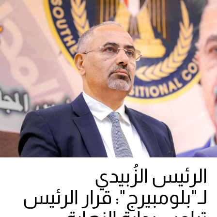
الرئيس الزُبيدي
لـ"بلومبيرج": قرار الرئيس