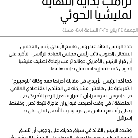
ترامب بداية النهاية
لمليشيا الحوثي
الجمعة ٢٤ يناير ٢٠٢٥ الساعة ٠٤:٥١ مساءً
جدد الرئيس القائد عيدروس قاسم الزُبيدي رئيس المجلس
الانتقالي الجنوبي، نائب رئيس مجلس القيادة الرئاسي، التأكيد على
أن قرار الرئيس الأمريكي دونالد ترامب بإعادة تصنيف مليشيا
الحوثي كمنظمة إرهابية يمثل بداية نهايتها.
كما أكد الرئيس الزُبيدي، في مقابلة أجرتها معه وكالة "بلومبيرج"
الأمريكية على هامش مشاركته في المنتدى الاقتصادي العالمي
في دافوس، سويسرا، أن "القرار سيعزز الزخم الأمريكي في
المنطقة"، في وقت أصبحت فيه إيران عاجزة نتيجة تضرر وكلائها،
وعلى رأسهم حماس في غزة وحزب الله في لبنان، على يد
إسرائيل.
وشدد الرئيس القائد في سياق حديثه، على وجوب أن تنسق
القوى الدولية جهودها لضمان القضاء على المليشيا الحوثية، وأن