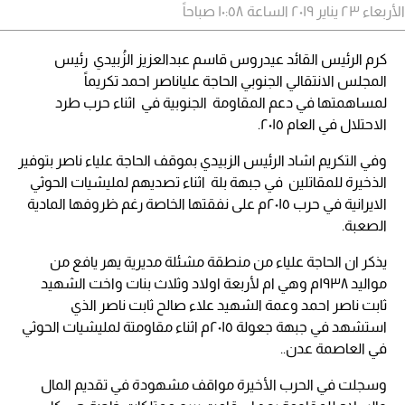
الأربعاء ٢٣ يناير ٢٠١٩ الساعة ١٠:٥٨ صباحاً
كرم الرئيس القائد عيدروس قاسم عبدالعزيز الزُبيدي رئيس
المجلس الانتقالي الجنوبي الحاجة علياناصر احمد تكريماً
لمساهمتها في دعم المقاومة الجنوبية في اثناء حرب طرد
الاحتلال في العام ٢٠١٥.
وفي التكريم اشاد الرئيس الزبيدي بموقف الحاجة علياء ناصر بتوفير
الذخيرة للمقاتلين في جبهة بلة اثناء تصديهم لمليشيات الحوثي
الايرانية في حرب ٢٠١٥م على نفقتها الخاصة رغم ظروفها المادية
الصعبة.
يذكر ان الحاجة علياء من منطقة مشئلة مديرية يهر يافع من
مواليد ١٩٣٨م وهي ام لأربعة اولاد وثلاث بنات واخت الشهيد
ثابت ناصر احمد وعمة الشهيد علاء صالح ثابت ناصر الذي
استشهد في جبهة جعولة ٢٠١٥م اثناء مقاومتة لمليشيات الحوثي
في العاصمة عدن..
وسجلت في الحرب الأخيرة مواقف مشهودة في تقديم المال