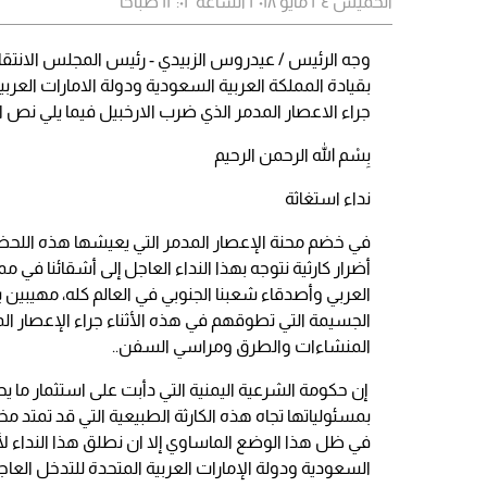
الخميس ٢٤ مايو ٢٠١٨ الساعة ١٢:٠٢ صباحاً
وجه الرئيس / عيدروس الزبيدي - رئيس المجلس الانتقالي
بقيادة المملكة العربية السعودية ودولة الامارات العر
جراء الاعصار المدمر الذي ضرب الارخبيل فيما يلي نص ال
بِسْم الله الرحمن الرحيم
نداء استغاثة
في خضم محنة الإعصار المدمر التي يعيشها هذه اللح
أضرار كارثية نتوجه بهذا النداء العاجل إلى أشقائنا في م
العربي وأصدقاء شعبنا الجنوبي في العالم كله، مهيبي
الجسيمة التي تطوقهم في هذه الأثناء جراء الإعصار ال
المنشاءات والطرق ومراسي السفن..
إن حكومة الشرعية اليمنية التي دأبت على استثمار ما ي
بمسئولياتها تجاه هذه الكارثة الطبيعية التي قد تمتد
في ظل هذا الوضع الماساوي إلا ان نطلق هذا النداء لأش
السعودية ودولة الإمارات العربية المتحدة للتدخل الع