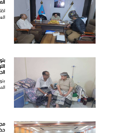
الم
اطّ
الع
بتو
الل
الج
بتو
الم
مجل
حضر