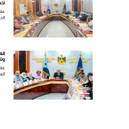
تخد
عقد
الج
اله
وتن
عقد
العر