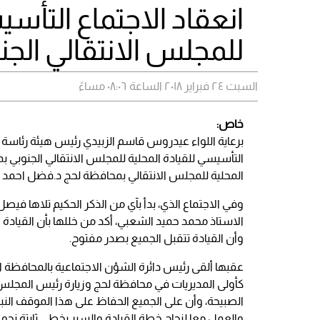
انعقاد الاجتماع التأسي
للمجلس الانتقالي الجن
السبت ٢٤ فبراير ٢٠١٨ الساعة ٠٨:٠٦ مساءً
خاص:
برعاية اللواء عيدروس قاسم الزبيدي رئيس هيئة رئاسة ا
التأسيسي للقيادة المحلية للمجلس الانتقالي الجنوبي بمد
المحلية للمجلس الانتقالي بمحافظة لحج د.فضل احمد
وفي الاجتماع الذي، بدأ بآي من الذكر الحكيم تلاها فيصل 
الاستاذ محمد حميد الشعبي، أكد من خللها بأن القياد
وأن القيادة تتقبل الجميع بصدر مفتوح.
عقبها ألقى رئيس دائرة الشؤن الاجتماعية بالمحافظة ال
كأولى المديريات في محافظة لحج وزيارة رئيس المجل
الصبيحة، وأن على الجميع الحفاظ على هذا الموقف الن
والعمل معا لنجاح خطة القيادة والسير بخطى ثابتة نحو