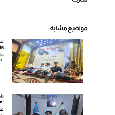
مواضيع مشابة
الح
ويؤ
شار
الع
الأ
الم
اطّ
الع