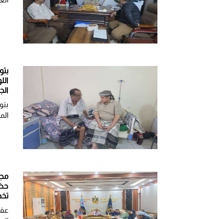
بتو
الل
الج
بتو
الم
مجل
حضر
تخد
عقد