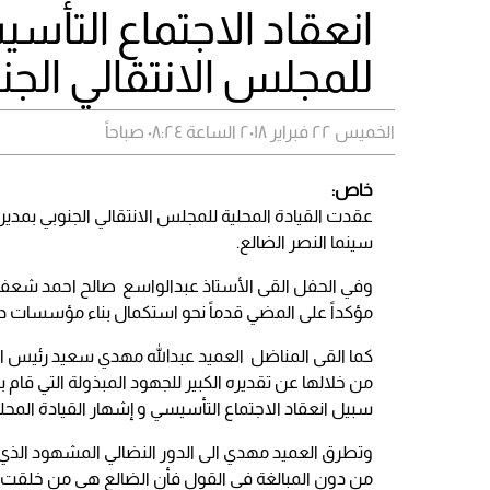
انعقاد الاجتماع التأسي
للمجلس الانتقالي الجن
الخميس ٢٢ فبراير ٢٠١٨ الساعة ٠٨:٢٤ صباحاً
خاص:
عقدت القيادة المحلية للمجلس الانتقالي الجنوبي بمدير
سينما النصر الضالع.
وفي الحفل القى الأستاذ عبدالواسع صالح احمد شعفل 
مؤكداً على المضي قدماً نحو استكمال بناء مؤسسات دول
كما القى المناضل العميد عبدالله مهدي سعيد رئيس الق
من خلالها عن تقديره الكبير للجهود المبذولة التي قام ب
سبيل انعقاد الاجتماع التأسيسي و إشهار القيادة المحلي
وتطرق العميد مهدي الى الدور النضالي المشهود الذي ل
من دون المبالغة في القول فأن الضالع هي من خلقت الم