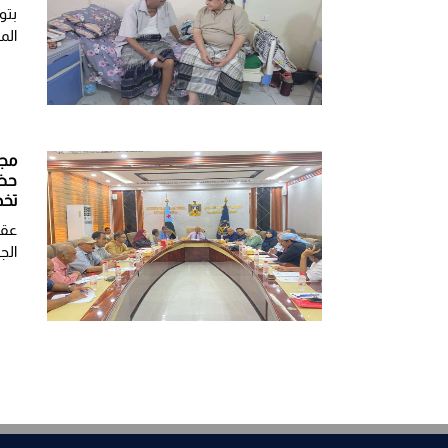
بتو
الم
مجل
حضر
تخد
عقد
الج