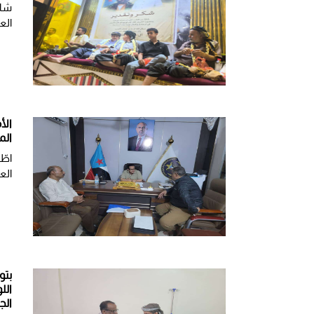
شار
الع
الأ
الم
اطّ
الع
بتو
الل
الج