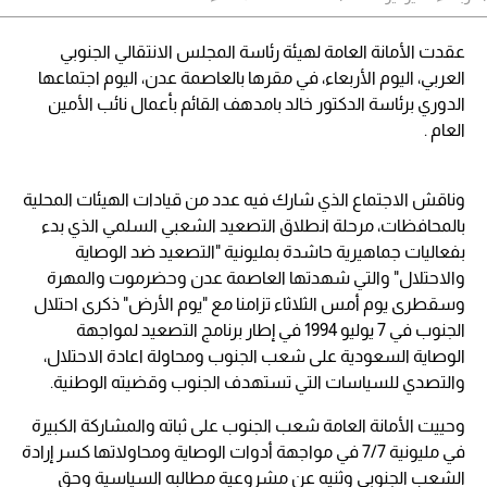
عقدت الأمانة العامة لهيئة رئاسة المجلس الانتقالي الجنوبي
العربي، اليوم الأربعاء، في مقرها بالعاصمة عدن، اليوم اجتماعها
الدوري برئاسة الدكتور خالد بامدهف القائم بأعمال نائب الأمين
العام .
وناقش الاجتماع الذي شارك فيه عدد من قيادات الهيئات المحلية
بالمحافظات، مرحلة انطلاق التصعيد الشعبي السلمي الذي بدء
بفعاليات جماهيرية حاشدة بمليونية "التصعيد ضد الوصاية
والاحتلال" والتي شهدتها العاصمة عدن وحضرموت والمهرة
وسقطرى يوم أمس الثلاثاء تزامنا مع "يوم الأرض" ذكرى احتلال
الجنوب في 7 يوليو 1994 في إطار برنامج التصعيد لمواجهة
الوصاية السعودية على شعب الجنوب ومحاولة اعادة الاحتلال،
والتصدي للسياسات التي تستهدف الجنوب وقضيته الوطنية.
وحييت الأمانة العامة شعب الجنوب على ثباته والمشاركة الكبيرة
في مليونية 7/7 في مواجهة أدوات الوصاية ومحاولاتها كسر إرادة
الشعب الجنوبي وثنيه عن مشروعية مطالبه السياسية وحق