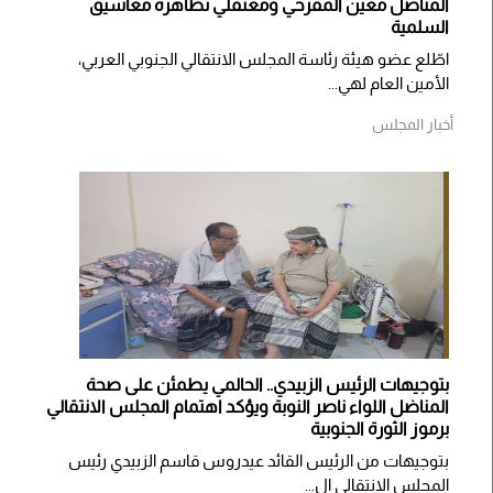
المناضل معين المقرحي ومعتقلي تظاهرة معاشيق
السلمية
اطّلع عضو هيئة رئاسة المجلس الانتقالي الجنوبي العربي،
الأمين العام لهي...
أخبار المجلس
بتوجيهات الرئيس الزبيدي.. الحالمي يطمئن على صحة
المناضل اللواء ناصر النوبة ويؤكد اهتمام المجلس الانتقالي
برموز الثورة الجنوبية
بتوجيهات من الرئيس القائد عيدروس قاسم الزبيدي رئيس
المجلس الانتقالي ال...