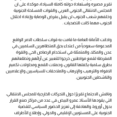
تقرير مصيره واستعادة دولته كاملة السيادة، موكدة على ان
المجلس الانتقالي الجنوبي العربي والقوات المسلحة الجنوبية
وخلفهم شعب الجنوب لن يقبل بفرض الوصاية وإعادة احتلال
الجنوب مهما كانت التضحيات .
وادانت الأمانة العامة ما قامت به قوات سلطات الامر الواقع
المدعومة سعودياً من اعتداء بحق المتظاهرين السلميين في
عدن والمكلا، والمتمثلة في استخدام الرصاص الحي والقوة
المفرطة لقمع مواطنين خرجوا للتعبير عن آرائهم وتطلعاتهم
بطرق سلمية يكفلها القانون، وحملات القمع ومحاولات تكميم
الافواه والترهيب والإرهاب والملاحقات للسياسيين والإعلاميين
والناشطين الجنوبيين.
وناقش الاجتماع تقريرًا حول التحركات الخارجية للمجلس الانتقالي،
التي يقودها الأستاذ عمرو البيض في عدد من مراكز صنع القرار
بدول أوروبا، والهادفة إلى تعزيز الحضور السياسي للقضية
الجنوبية على المستويين الإقليمي والدولي، وإطلاع الأطراف