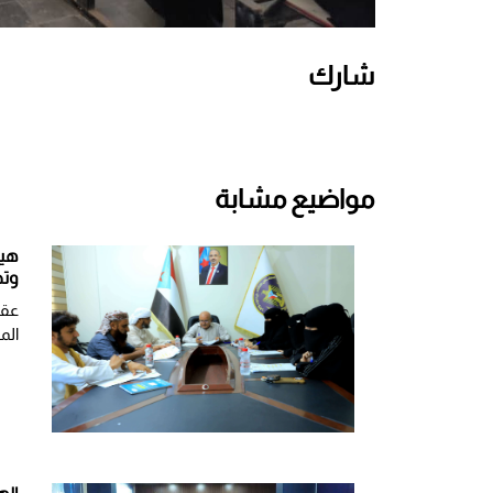
شارك
مواضيع مشابة
هيئ
وتط
عقد
الم