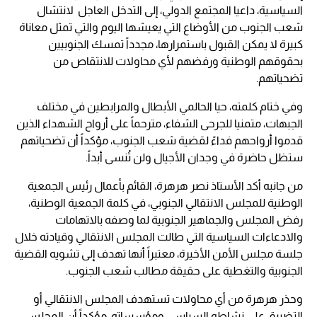
السياسية، داعيا المجتمع الدولي، إلى التدخل العاجل لانتشال
شعب الجنوب من الأوضاع التي يعيشها اليوم والتي تمثل معاناة
كبيرة لا يمكن القبول باستمرارها، مجدداً تمسك الجنوبيين
بحقوقهم الوطنية ورفضهم لأي محاولات للانتقاص من
تضحياتهم.
وفي ختام كلمته، حيا الحالمي الأبطال والمرابطين في مختلف
الجبهات، متمنيا للجرحى الشفاء، مترحماً على أرواح الشهداء الذين
قدموا أرواحهم فداءً لقضية شعب الجنوب، مؤكداً أن تضحياتهم
ستظل حاضرة في وجدان الأجيال ولن تُنسى أبداً.
من جانبه أكد الأستاذ نصر هرهرة، القائم بأعمال رئيس الجمعية
الوطنية للمجلس الانتقالي الجنوبي، في كلمة الجمعية الوطنية،
رفض المجلس والجماهير الجنوبية لما وصفه بالاتهامات
والادعاءات السياسية التي طالت المجلس الانتقالي وقيادته خلال
جلسة مجلس الأمن الأخيرة، معتبراً أنها تهدف إلى تشويه القضية
الجنوبية والتغطية على حقيقة مطالب شعب الجنوب.
وحذر هرهرة من أي محاولات تستهدف المجلس الانتقالي أو
التضييق على نشاطه السياسي ومؤسساته، مؤكداً أن المجلس