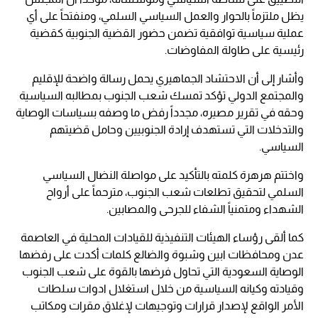
يظل ملتزماً بالحوار والعمل السياسي السلمي، ومنفتحاً على أي
عملية سياسية توافقية تضمن حضور القضية الجنوبية كقضية
رئيسية على طاولة المفاوضات.
وأشار إلى أن الاحتشاد الجماهيري يحمل رسالة واضحة للإقليم
والمجتمع الدولي تؤكد تمسك شعب الجنوب بمطالبه السياسية
وحقه في تقرير مصيره، مجدداً رفض ما وصفه بسياسات الوصاية
والتدخلات التي تستهدف إرادة الجنوبيين وحامل قضيتهم
السياسي.
واختتم هرهرة كلمته بالتأكيد على مواصلة النضال السياسي
السلمي لتحقيق تطلعات شعب الجنوب، مترحماً على أرواح
الشهداء ومتمنياً الشفاء للجرحى والمصابين.
كما ألقى رؤساء الهيئات التنفيذية للقيادات المحلية في العاصمة
عدن ومحافظات ابين وشبوة والضالع كلمات أكدت على رفضها
الوصاية السعودية التي تحاول فرضها بالقوة على شعب الجنوب
وقيادته وكيانه السياسية من خلال استغلال ادوات سلطات
الأمر الواقع لإصدار قرارات وتوجيهات لإغلاق مقرات ومكاتب