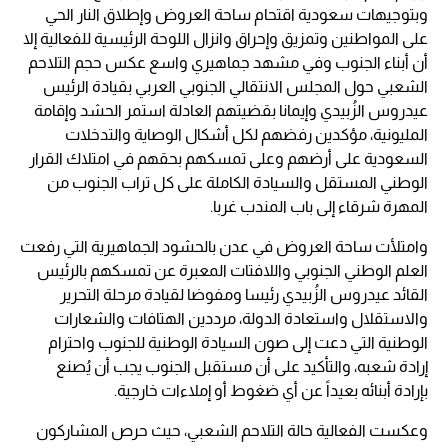
وبتوجيهات سعودية اقتحام ساحة العروض وإطلاق النار الحي
على المواطنين وتمزيق وإحراق وانزال اللوحة الرئيسية للفعالية إلا
أن أبناء الجنوب وفي مشهد جماهيري واسع عكس حجم التلاحم
الشعبي حول المجلس الانتقالي الجنوبي العربي بقيادة الرئيس
عيدروس الزُبيدي وإيمانا بقضيتهم العادلة استمر الحشد وإقامة
المليونية، مؤكدين رفضهم لكل أشكال الوصاية والتدخلات
السعودية على أرضهم وعلى تمسكهم بحقهم في امتلاك القرار
الوطني المستقل والسيادة الكاملة على كل تراب الجنوب من
المهرة شرقاء إلى باب المندب غربا.
وامتلأت ساحة العروض في عدن بالحشود الجماهيرية التي رفعت
العلم الوطني الجنوبي واللافتات المعبرة عن تمسكهم بالرئيس
القائد عيدروس الزُبيدي رئيسا ومفوضا لقيادة مرحلة التحرير
والاستقلال واستعادة الدولة، مرددين الهتافات والشعارات
الوطنية التي دعت إلى صون السيادة الوطنية للجنوب واحترام
إرادة شعبه، والتأكيد على أن مستقبل الجنوب يجب أن يُصنع
بإرادة أبنائه بعيداً عن أي ضغوط أو إملاءات خارجية.
وعكست الفعالية حالة التلاحم الشعبي، حيث حرص المشاركون