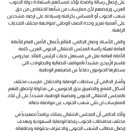
على إيصال رسالة واضحة تؤكد تمسكهم باستعادة دولة الجنوب
العربي ورفضهم لأي ممارسات من شأنها الانتقاص من حق
شعب الجنوب أو المساس بكرامته وسيادته على ارضه، مشددين
على أهمية تعزيز وحدة الصف الوطني لمواجهة مختلف التحديات
الراهنة.
والقى الأستاذ وضاح الحالمي، القائم بأعمال الأمين العام للأمانة
العامة لهيئة رئاسة المجلس الانتقالي الجنوبي العربي، كلمة
الأمانة العامة نقل في مستهل تحيات الرئيس القائد عيدروس
قاسم الزُبيدي، مشيداً بالمواقف النضالية والبطولات التي
يسطرها الجنوبيون دفاعاً عن قضيتهم الوطنية.
وأشار الحالمي أن سلطات الوصاية والاحتلال مارست مختلف
أشكال القمع والتضييق بحق الجنوبيين، في محاولة لإلصاق التهم
بالمجلس الانتقالي الجنوبي وقضيته الوطنية، مشدداً على أن تلك
الممارسات لن تثني شعب الجنوب عن مواصلة نضاله.
وأكد الحالمي أن المجلس الانتقالي يمتلك برنامجاً تصعيدياً في
مختلف محافظات الجنوب رفضا للوصاية السعودية وبهدف
إيصال مطالب الشعب الجنوبي والاعتراف بحقوقه وتطلعاته