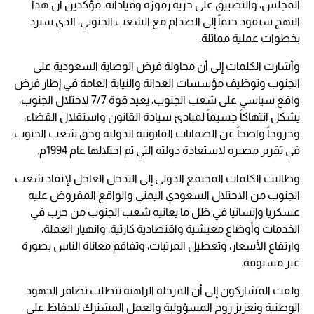
المجلس، والتضييق على حرية رموزه وقياداته، مؤكدين ان هذا
النهج سيقود حتماً إلى الصدام مع الشعب الجنوبي، الذي سيرد
بخطوات عملية مماثلة.
وأشارت الكلمات إلى أن محاولة فرض الوصاية السعودية على
الجنوب وتوظيف مؤسسات العدالة والنيابة العامة في إطار فرض
واقع سياسي على شعب الجنوب، يعيد قوة 7/7 لاحتلال الجنوب،
يشكل انتهاكاً جسيماً لمبادئ سيادة القانون واستقلال القضاء،
وخروجاً واضحاً عن الضمانات القانونية الدولية وحق شعب الجنوب
في تقرير مصيره لاستعادة دولته التي تم احتلالها عام 1994م.
وطالبت الكلمات المجتمع الدولي إلى التدخل العاجل لإنقاذ شعب
الجنوب من الاحتلال السعودي اليمني والواقع المفروض عليه
عسكريا وإنسانيا في ظل ما يعانيه شعب الجنوب من حرب في
الخدمات وأوضاع معيشية واقتصادية كارثية، وانهيار العملة،
وارتفاع الأسعار، وتعطيل المرتبات، وتفاقم معاناة الناس بصورة
غير مسبوقة.
ولفت المشاركون إلى أن المرحلة الراهنة تتطلب تضافر الجهود
الوطنية وتعزيز روح المسؤولية والعمل المشترك للحفاظ على