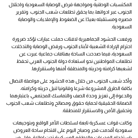
المكتسبات الوطنية ومواجهة فرض الوصاية السعودية واحتلال
الجنوب عبر ادواتها، بما يحقق تطلعات شعب الجنوب وتقرير
مصيره ومستقبله بعيدًا عن الضغوط والإملاءات والوصاية
السعودية.
ورفعت الحشود الجماهيرية لافتات حملت عبارات تؤكد ضرورة
احترام الإرادة الشعبية لأبناء الجنوب ورفض الوصاية والتدخلات
السعودية، فيما صدحت الساحة بهتافات جماعية عبرت عن
تطلعات المواطنين نحو استعادة دولة الجنوب العربي تحفظ
لشعبها كرامته وحريته والمنطقة أمنها واستقرارها.
وأكد شعب الجنوب من خلال هذه الحشود على مواصلة النضال
بكافة الطرق المشروعة شرعا وقانونيا لنيل حريته وكرامته،
والدعوة إلى تعزيز وحدة الصف والتماسك المجتمعي، باعتبارهما
الضمانة الحقيقية لحماية حقوق ومصالح وتطلعات شعب الجنوب
وتحقيق الأمن والاستقرار للمنطقة.
وكانت قوات عسكرية تابعة لسلطات الأمر الواقع وبتوجيهات
سعودية أقدمت فجر وصباح اليوم على اقتحام ساحة العروض
باستخدام المدرعات والاطقم العسكرية تحت إطلاق وابل من