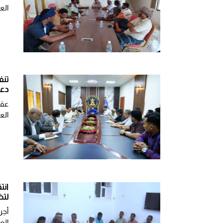
الع
تنف
دعو
​عق
الع
انت
لتض
أجر
الع