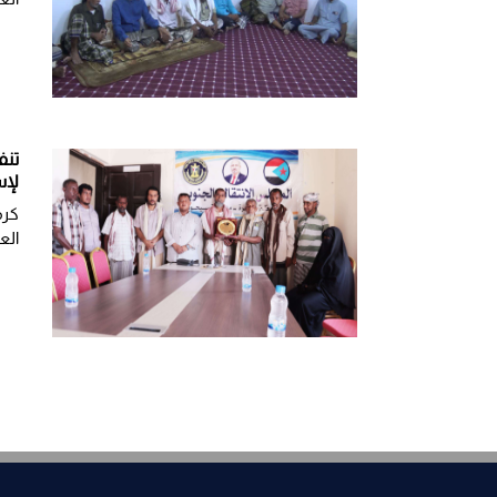
تنف
لإس
كرم
الع