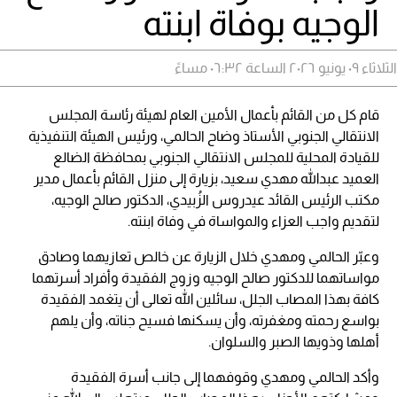
الوجيه بوفاة ابنته
الثلاثاء ٠٩ يونيو ٢٠٢٦ الساعة ٠٦:٣٢ مساءً
قام كل من القائم بأعمال الأمين العام لهيئة رئاسة المجلس
الانتقالي الجنوبي الأستاذ وضاح الحالمي، ورئيس الهيئة التنفيذية
للقيادة المحلية للمجلس الانتقالي الجنوبي بمحافظة الضالع
العميد عبدالله مهدي سعيد، بزيارة إلى منزل القائم بأعمال مدير
مكتب الرئيس القائد عيدروس الزُبيدي، الدكتور صالح الوجيه،
لتقديم واجب العزاء والمواساة في وفاة ابنته.
وعبّر الحالمي ومهدي خلال الزيارة عن خالص تعازيهما وصادق
مواساتهما للدكتور صالح الوجيه وزوج الفقيدة وأفراد أسرتهما
كافة بهذا المصاب الجلل، سائلين الله تعالى أن يتغمد الفقيدة
بواسع رحمته ومغفرته، وأن يسكنها فسيح جناته، وأن يلهم
أهلها وذويها الصبر والسلوان.
وأكد الحالمي ومهدي وقوفهما إلى جانب أسرة الفقيدة