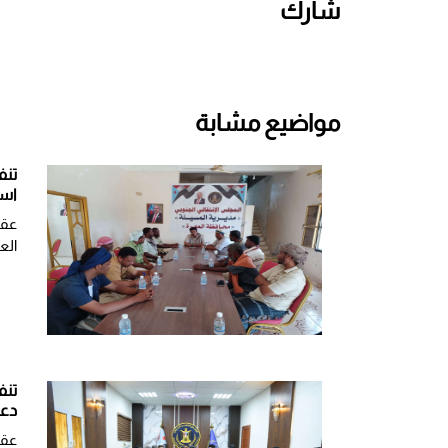
شارك
مواضيع مشابة
تنف
است
عقد
الع
تنف
دعو
​عق