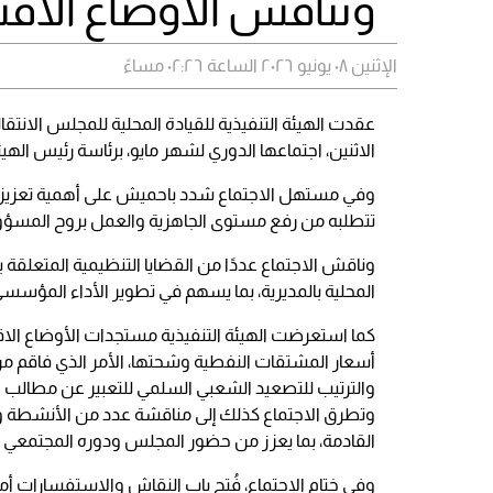
وتناقش الأوضاع الاقت
الإثنين ٠٨ يونيو ٢٠٢٦ الساعة ٠٢:٢٦ مساءً
عقدت الهيئة التنفيذية للقيادة المحلية للمجلس الانت
الاثنين، اجتماعها الدوري لشهر مايو، برئاسة رئيس اله
وفي مستهل الاجتماع شدد باحميش على أهمية تعزيز ال
تتطلبه من رفع مستوى الجاهزية والعمل بروح المسؤولي
وناقش الاجتماع عددًا من القضايا التنظيمية المتعلقة 
المحلية بالمديرية، بما يسهم في تطوير الأداء المؤس
كما استعرضت الهيئة التنفيذية مستجدات الأوضاع الاقت
أسعار المشتقات النفطية وشحتها، الأمر الذي فاقم من 
والترتيب للتصعيد الشعبي السلمي للتعبير عن مطالب
وتطرق الاجتماع كذلك إلى مناقشة عدد من الأنشطة وال
القادمة، بما يعزز من حضور المجلس ودوره المجتمعي و
وفي ختام الاجتماع، فُتح باب النقاش والاستفسارات أم