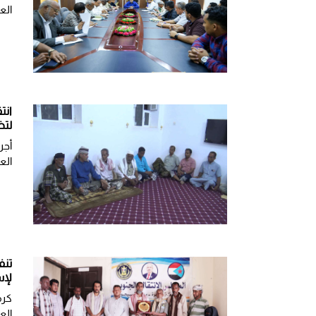
الع
انت
لتض
أجر
الع
تنف
لإس
كرم
الع