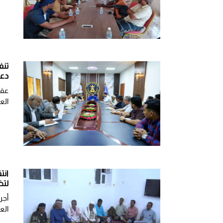
تنف
دعو
​عق
الع
انت
لتض
أجر
الع