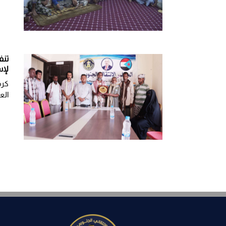
تنف
لإس
كرم
الع