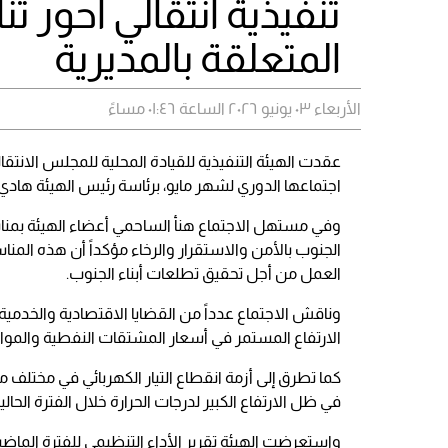
تنفيذية انتقالي أحور 
المتعلقة بالمديرية
الأربعاء ٠٣ يونيو ٢٠٢٦ الساعة ٠١:٤٦ مساءً
عقدت الهيئة التنفيذية للقيادة المحلية للمجلس الانتقال
اجتماعها الدوري لشهر مايو، برئاسة رئيس الهيئة هادي
وفي مستهل الاجتماع هنأ الساحمي أعضاء الهيئة بمناسب
الجنوب بالأمن والاستقرار والرخاء مؤكداً أن هذه الم
العمل من أجل تحقيق تطلعات أبناء الجنوب.
وناقش الاجتماع عدداً من القضايا الاقتصادية والخدمي
الارتفاع المستمر في أسعار المشتقات النفطية والمواد 
كما تطرق إلى أزمة انقطاع التيار الكهربائي في مختلف 
في ظل الارتفاع الكبير لدرجات الحرارة خلال الفترة الحالية
واستعرضت الهيئة تقرير الأداء التنظيمي للفترة الما