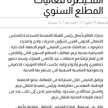
المطلع السنوي
الجمعة ٢٩ مايو ٢٠٢٦ الساعة ٠٦:٠٦ مساءً
شارك القائم بأعمال رئيس الهيئة التنفيذية المساعدة للمجلس
الانتقالي الجنوبي العربي لشؤون مديريات وادي وصحراء
حضرموت، عبدالملك محسن التميمي، اليوم الجمعة، أبناء حارة
المحيضرة بمدينة تريم، فعاليات المطلع السنوي الثاني والثلاثين،
الذي يُقام تزامنًا مع احتفالات عيد الأضحى المبارك، وسط حضور
جماهيري واسع وأجواء تراثية عكست أصالة الموروث الحضرمي
وخصوصية المناسبة الشعبية التي تشتهر بها المدينة.
ورافق التميمي خلال مشاركته في الفعالية، عضو الجمعية
الوطنية، المهندس صابازقامة، ورئيس تنفيذية انتقالي تريم،
والشيخ عبدالله بن مشدود، ونائبه منير يادين، إلى جانب عدد من
أعضاء القيادة المحلية بانتقالي تريم.
وكان في استقبال قيادة المجلس الانتقالي مقدّمة وأعيان