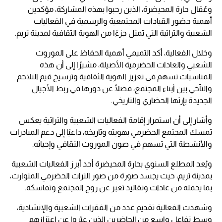
وعُقال حارة المحيضرة، الذين رحبوا بهذه المشاركة، مؤكدين
أهمية حضور القيادات المجتمعية والرسمية في الفعاليات
الشعبية والتراثية التي تمثل جزءًا من الهوية الثقافية لمدينة تريم.
وخلال الفعالية، أكد التميمي أهمية الحفاظ على الموروث
الشعبي والعادات الحضرمية الأصيلة، مشيرًا إلى أن هذه
المناسبات تسهم في تعزيز الهوية الثقافية وترسيخ قيم التلاحم
والتآخي بين أبناء المجتمع، فضلًا عن دورها في ربط الأجيال
الجديدة بإرثها الحضاري والتاريخي.
وأشار إلى أن استمرار إقامة الفعاليات الشعبية والتراثية يعكس
تمسك المجتمع الحضرمي بهويته وتاريخه، داعيًا إلى دعم المبادرات
والأنشطة التي تسهم في صون الموروث الثقافي وإحيائه.
ويُعد المطلع السنوي بحارة المحيضرة أحد أبرز الفعاليات الشعبية
بمدينة تريم، حيث يجسد صورة من صور التراث الحضرمي المتوارث،
بما يحمله من عادات وتقاليد تعبر عن روح المجتمع وتماسكه.
وشهدت الفعالية تقديم عدد من الفقرات الشعبية والإنشادية،
وسط تفاعل واسع من الحاضرين الذين عبّروا عن اعتزازهم