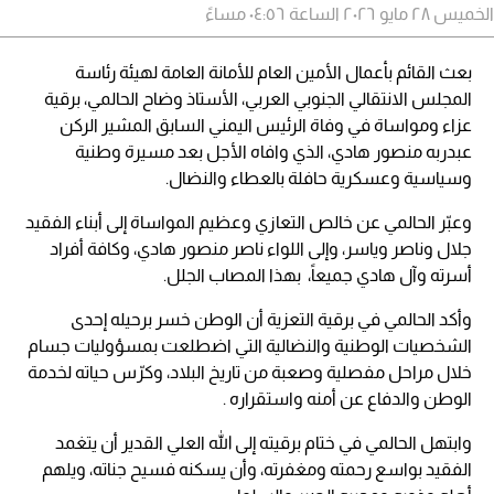
الخميس ٢٨ مايو ٢٠٢٦ الساعة ٠٤:٥٦ مساءً
بعث القائم بأعمال الأمين العام للأمانة العامة لهيئة رئاسة
المجلس الانتقالي الجنوبي العربي، الأستاذ وضاح الحالمي، برقية
عزاء ومواساة في وفاة الرئيس اليمني السابق المشير الركن
عبدربه منصور هادي، الذي وافاه الأجل بعد مسيرة وطنية
وسياسية وعسكرية حافلة بالعطاء والنضال.
وعبّر الحالمي عن خالص التعازي وعظيم المواساة إلى أبناء الفقيد
جلال وناصر وياسر، وإلى اللواء ناصر منصور هادي، وكافة أفراد
أسرته وآل هادي جميعاً، بهذا المصاب الجلل.
وأكد الحالمي في برقية التعزية أن الوطن خسر برحيله إحدى
الشخصيات الوطنية والنضالية التي اضطلعت بمسؤوليات جسام
خلال مراحل مفصلية وصعبة من تاريخ البلاد، وكرّس حياته لخدمة
الوطن والدفاع عن أمنه واستقراره .
وابتهل الحالمي في ختام برقيته إلى الله العلي القدير أن يتغمد
الفقيد بواسع رحمته ومغفرته، وأن يسكنه فسيح جناته، ويلهم