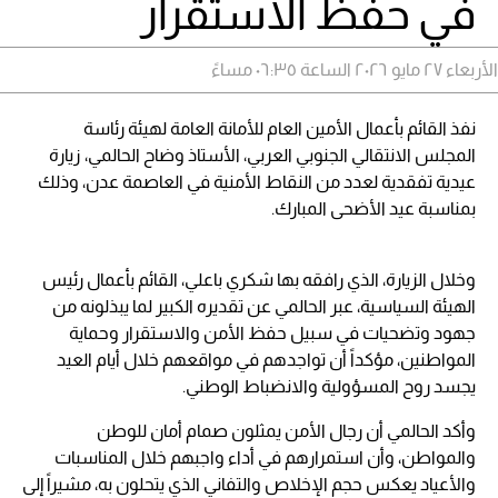
في حفظ الاستقرار
الأربعاء ٢٧ مايو ٢٠٢٦ الساعة ٠٦:٣٥ مساءً
نفذ القائم بأعمال الأمين العام للأمانة العامة لهيئة رئاسة
المجلس الانتقالي الجنوبي العربي، الأستاذ وضاح الحالمي، زيارة
عيدية تفقدية لعدد من النقاط الأمنية في العاصمة عدن، وذلك
بمناسبة عيد الأضحى المبارك.
وخلال الزيارة، الذي رافقه بها شكري باعلي، القائم بأعمال رئيس
الهيئة السياسية، عبر الحالمي عن تقديره الكبير لما يبذلونه من
جهود وتضحيات في سبيل حفظ الأمن والاستقرار وحماية
المواطنين، مؤكداً أن تواجدهم في مواقعهم خلال أيام العيد
يجسد روح المسؤولية والانضباط الوطني.
وأكد الحالمي أن رجال الأمن يمثلون صمام أمان للوطن
والمواطن، وأن استمرارهم في أداء واجبهم خلال المناسبات
والأعياد يعكس حجم الإخلاص والتفاني الذي يتحلون به، مشيراً إلى