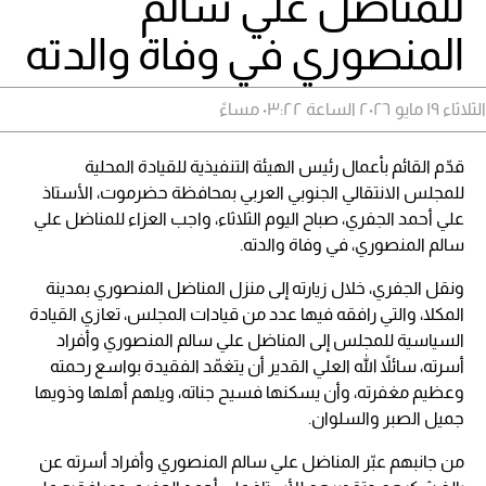
للمناضل علي سالم
المنصوري في وفاة والدته
الثلاثاء ١٩ مايو ٢٠٢٦ الساعة ٠٣:٢٢ مساءً
قدّم القائم بأعمال رئيس الهيئة التنفيذية للقيادة المحلية
للمجلس الانتقالي الجنوبي العربي بمحافظة حضرموت، الأستاذ
علي أحمد الجفري، صباح اليوم الثلاثاء، واجب العزاء للمناضل علي
سالم المنصوري، في وفاة والدته.
ونقل الجفري، خلال زيارته إلى منزل المناضل المنصوري بمدينة
المكلا، والتي رافقه فيها عدد من قيادات المجلس، تعازي القيادة
السياسية للمجلس إلى المناضل علي سالم المنصوري وأفراد
أسرته، سائلاً الله العلي القدير أن يتغمّد الفقيدة بواسع رحمته
وعظيم مغفرته، وأن يسكنها فسيح جناته، ويلهم أهلها وذويها
جميل الصبر والسلوان.
من جانبهم عبّر المناضل علي سالم المنصوري وأفراد أسرته عن