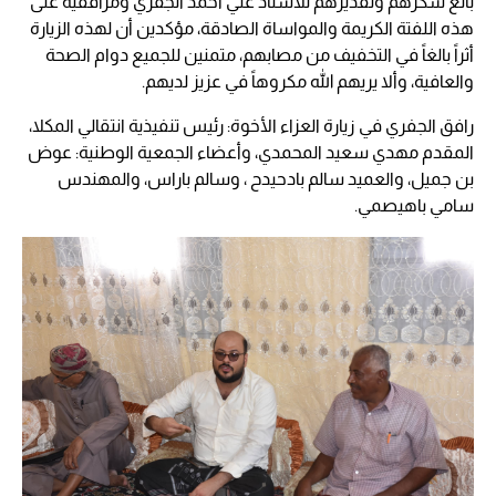
بالغ شكرهم وتقديرهم للأستاذ علي أحمد الجفري ومرافقيه على
هذه اللفتة الكريمة والمواساة الصادقة، مؤكدين أن لهذه الزيارة
أثراً بالغاً في التخفيف من مصابهم، متمنين للجميع دوام الصحة
والعافية، وألا يريهم الله مكروهاً في عزيز لديهم.
رافق الجفري في زيارة العزاء الأخوة: رئيس تنفيذية انتقالي المكلا،
المقدم مهدي سعيد المحمدي، وأعضاء الجمعية الوطنية: عوض
بن جميل، والعميد سالم بادحيدح ، وسالم باراس، والمهندس
سامي باهيصمي.