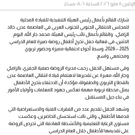
الإثنين ١١ مايو ٢٠٢٦ الساعة ٠٨:٠٦ مساءً
شارك القائم بأعمال رئيس الهيئة التنفيذية للقيادة المحلية
للمجلس الانتقالي الجنوبي للجنوب العربي في العاصمة عدن، خالد
الزامكي، والقائم بأعمال نائب رئيس الهيئة، محمد جار الله، اليوم
الاثنين، في فعالية حفل تخرج أطفال روضة صيرة للعام الدراسي
2025 – 2026، وسط أجواء احتفالية مميزة وحضور تربوي
ومجتمعي واسع.
وفي مستهل الحفل، رحبت مديرة الروضة صفية الجفري، بالزامكي
وجار الله، معبرة عن تقديرها لاهتمام قيادة انتقالي العاصمة عدن
بالقطاع التربوي والطفولة، مؤكدة أن الاحتفاء بتخرج الأطفال
يمثل محطة تربوية مهمة تعكس جهود المعلمات وأولياء الأمور
في بناء جيل المستقبل.
وشهد الحفل تقديم عدد من الفقرات الفنية والاستعراضية التي
قدمها الأطفال، والتي نالت استحسان الحاضرين، وعكست
مستوى الرعاية التعليمية والأنشطة الهادفة التي تحرص الروضة
على تقديمها للأطفال خلال العام الدراسي.