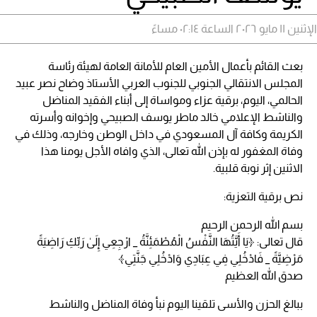
الإثنين ١١ مايو ٢٠٢٦ الساعة ٠٢:١٤ مساءً
بعث القائم بأعمال الأمين العام للأمانة العامة لهيئة رئاسة
المجلس الانتقالي الجنوبي للجنوب العربي الأستاذ وضاح نصر عبيد
الحالمي، اليوم، برقية عزاء ومواساة إلى أبناء الفقيد المناضل
والناشط الإعلامي خالد ماطر يوسف الصبيحي وإخوانه وأسرته
الكريمة وكافة آل المسعودي في داخل الوطن وخارجه، وذلك في
وفاة المغفور له بإذن الله تعالى، الذي وافاه الأجل يومنا هذا
الاثنين إثر نوبة قلبية.
نص برقية التعزية:
بسم الله الرحمن الرحيم
قال تعالى: ﴿يَا أَيَّتُهَا النَّفْسُ الْمُطْمَئِنَّةُ _ ارْجِعِي إِلَىٰ رَبِّكِ رَاضِيَةً
مَرْضِيَّةً _ فَادْخُلِي فِي عِبَادِي وَادْخُلِي جَنَّتِي﴾
صدق الله العظيم
ببالغ الحزن والأسى تلقينا اليوم نبأ وفاة المناضل والناشط