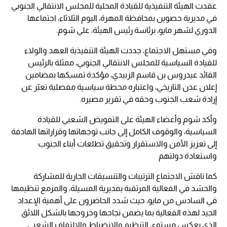
عقدت الهيئة التنفيذية للقيادة المحلية للمجلس الانتقالي الجنوبي
في مديرية حصوين بمحافظة المهرة، اليوم الثلاثاء، اجتماعها
الدوري لشهر مايو، برئاسة رئيس الهيئة، علي شوم.
وفي مستهل الاجتماع، جددت الهيئة التنفيذية العهد والولاء
للقيادة السياسية للمجلس الانتقالي الجنوبي، ممثلة بالرئيس
القائد عيدروس بن قاسم الزبيدي، مؤكدة تمسكها بمضامين
إعلان عدن التاريخي، واعتباره محطة سياسية مفصلية تعبّر عن
إرادة شعب الجنوب وحقه في تقرير مصيره.
وأكد شوم وأعضاء الهيئة على التفويض الشعبي للقيادة
السياسية، والوقوف الكامل إلى جانب توجهاتها وقراراتها الهادفة
إلى تعزيز الأمن والاستقرار وتحقيق تطلعات أبناء الجنوب
واستعادة دولتهم
كما ناقش الاجتماع الترتيبات والتنسيقات الجارية للمشاركة
والحشد في الفعالية المرتقبة بمديرية المسيلة، والمزمع تنظيمها
في السادس من مايو، حيث شدد الحاضرون على أهمية الإعداد
الجيد لهذه الفعالية بما يضمن نجاحها وخروجها بالشكل اللائق
الذي يعكس مستوى التنظيم والانضباط والالتفاف الشعبي.