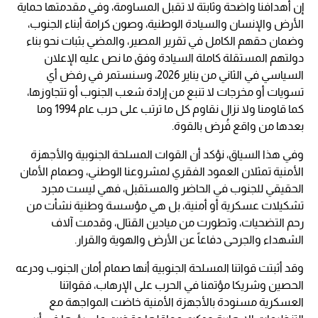
إن أهدافنا واضحة وثابتة لا تقبل المساومة، وفي مقدمتها حماية
الأرض والإنسان والسيادة الوطنية، وصون كرامة أبناء الجنوب،
وضمان حقهم الكامل في تقرير المصير، والمضي بثبات نحو بناء
دولتهم المستقلة كاملة السيادة وفق ما نص عليه الإعلان
السياسي في الثاني من يناير 2026، وسنستمر في رفض أي
تسويات أو مخرجات لا تنبع من إرادة شعب الجنوب أو تتجاوزها،
كما قاومنا ولا نزال نقاوم كل ما ترتب على حرب عام 1994 وما
بعدها من واقع فُرض بالقوة.
وفي هذا السياق، نؤكد أن القوات المسلحة الجنوبية والأجهزة
الأمنية تمثلان العمود الفقري لمشروعنا الوطني، وصمام الأمان
الحقيقي للجنوب في الحاضر والمستقبل، فهي ليست مجرد
تشكيلات عسكرية أو أمنية، بل هي مؤسسة وطنية نشأت من
رحم التضحيات، وتطورت من ميادين القتال، وقدمت آلاف
الشهداء والجرحى دفاعاً عن الأرض والهوية والقرار.
وقد أثبتت قواتنا المسلحة الجنوبية أنها صمام أمان الجنوب ودرعه
الحصين وشريكا مؤتمنا في الحرب على الإرهاب، فقواتنا
العسكرية مسنودة بالأجهزة الأمنية خاضت المواجهة مع