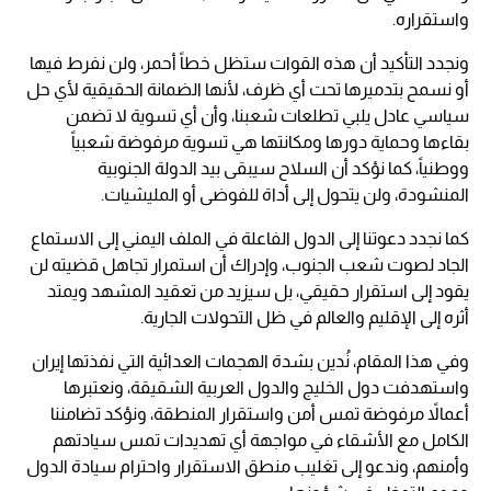
واستقراره.
ونجدد التأكيد أن هذه القوات ستظل خطاً أحمر، ولن نفرط فيها
أو نسمح بتدميرها تحت أي ظرف، لأنها الضمانة الحقيقية لأي حل
سياسي عادل يلبي تطلعات شعبنا، وأن أي تسوية لا تضمن
بقاءها وحماية دورها ومكانتها هي تسوية مرفوضة شعبياً
ووطنياً، كما نؤكد أن السلاح سيبقى بيد الدولة الجنوبية
المنشودة، ولن يتحول إلى أداة للفوضى أو المليشيات.
كما نجدد دعوتنا إلى الدول الفاعلة في الملف اليمني إلى الاستماع
الجاد لصوت شعب الجنوب، وإدراك أن استمرار تجاهل قضيته لن
يقود إلى استقرار حقيقي، بل سيزيد من تعقيد المشهد ويمتد
أثره إلى الإقليم والعالم في ظل التحولات الجارية.
وفي هذا المقام، نُدين بشدة الهجمات العدائية التي نفذتها إيران
واستهدفت دول الخليج والدول العربية الشقيقة، ونعتبرها
أعمالاً مرفوضة تمس أمن واستقرار المنطقة، ونؤكد تضامننا
الكامل مع الأشقاء في مواجهة أي تهديدات تمس سيادتهم
وأمنهم، وندعو إلى تغليب منطق الاستقرار واحترام سيادة الدول