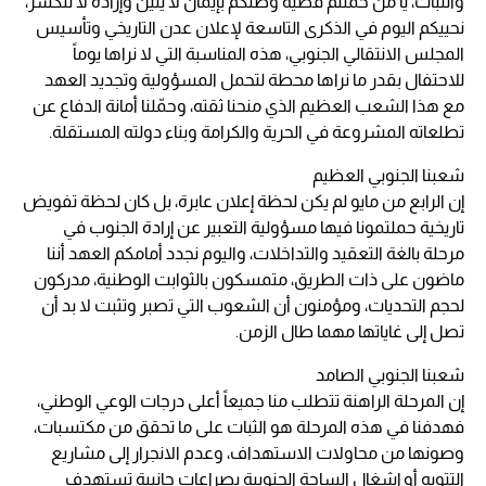
والثبات، يا من حملتم قضية وطنكم بإيمان لا يلين وإرادة لا تنكسر،
نحييكم اليوم في الذكرى التاسعة لإعلان عدن التاريخي وتأسيس
المجلس الانتقالي الجنوبي، هذه المناسبة التي لا نراها يوماً
للاحتفال بقدر ما نراها محطة لتحمل المسؤولية وتجديد العهد
مع هذا الشعب العظيم الذي منحنا ثقته، وحمّلنا أمانة الدفاع عن
تطلعاته المشروعة في الحرية والكرامة وبناء دولته المستقلة.
شعبنا الجنوبي العظيم
إن الرابع من مايو لم يكن لحظة إعلان عابرة، بل كان لحظة تفويض
تاريخية حملتمونا فيها مسؤولية التعبير عن إرادة الجنوب في
مرحلة بالغة التعقيد والتداخلات، واليوم نجدد أمامكم العهد أننا
ماضون على ذات الطريق، متمسكون بالثوابت الوطنية، مدركون
لحجم التحديات، ومؤمنون أن الشعوب التي تصبر وتثبت لا بد أن
تصل إلى غاياتها مهما طال الزمن.
شعبنا الجنوبي الصامد
إن المرحلة الراهنة تتطلب منا جميعاً أعلى درجات الوعي الوطني،
فهدفنا في هذه المرحلة هو الثبات على ما تحقق من مكتسبات،
وصونها من محاولات الاستهداف، وعدم الانجرار إلى مشاريع
التتويه أو إشغال الساحة الجنوبية بصراعات جانبية تستهدف