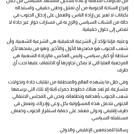
من محاولات منظمة لإعادة تشكيل المشهد السياسي من خلال
إفراغ الساحة الجنوبية من أي تمثيل وطني حقيقي، واستبداله
بكيانات لا تعبر عن إرادة الناس، والعمل على إدخال الجنوب في
حالة من الشتات السياسي والزج به في مسارات حوار غير جادة لا
تفضي إلى حلول حقيقية.
وعليه: فإننا نؤكد أن الشرعية الحقيقية هي الشرعية الشعبية، وأن
شعب الجنوب هو مصدرها الأول والأخير، وهو من يمنحها لأي
سلطة أو كيان سياسي، وليس العكس، فالإرادة الشعبية هي
المرجعية العليا التي لا يمكن تجاوزها أو الالتفاف عليها تحت أي
ظرف.
وفي ظل ما يشهده العالم والمنطقة من تقلبات حادة وتحولات
متسارعة، لم تعد هناك خطوط حمراء ثابتة إلا تلك التي يرسمها
شعب الجنوب بأهدافه وتطلعاته، ونحن في المجلس الانتقالي
الجنوبي نتحمل هذه المسؤولية بكل وعي وإدراك، ونعمل في
ظرف إقليمي ودولي معقد على حماية استقرار الجنوب وضمان
مستقبله السياسي.
رسالتنا للمجتمعين الإقليمي والدولي