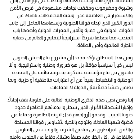
التنظيمات الإرهابية ودكت معاقلها وقضت على بؤرها في أبين
وشبوة وحضرموت وحققت نجاحات مشهودة في فرض الأمن
والاستقرار في العاصمة عدن وبقية المحافظات. ناهيك عن
الدور الكبير الذي تبذله قواتنا الجنوبية وإسهامها الفاعل إلى جانب
القوات الدولية في حماية وتأمين الممرات الدولية وأهمها باب
المندب، مما يجعلها شريكاً استراتيجياً للإقليم والعالم في حماية
التجارة العالمية وأمن الطاقة.
ومن هذا المنطلق نؤكد مجددا أن مشروع بناء الجيش الجنوبي
ليس خياراً سياسياً مؤقتاً، بل هو ضرورة وطنية واستراتيجية، وأننا
ماضون في بناء مؤسسة عسكرية محترفة، قائمة على العقيدة
الوطنية والانضباط، بعيداً عن أي اعتبارات مناطقية أو حزبية، وبما
يضمن جيشاً حديثاً يمثل الدولة لا الجماعات.
إننا ونحن نحيي هذه الذكرى الوطنية الغالية على قلوبنا، نقف إجلالاً
وإكبارا لشهدائنا الأبرار، الذين سطروا بدمائهم الطاهرة حدود
جنوبنا الحبيب، وقدموا أرواحهم فداء لتربته الطاهرة ودفاعاً عن
قضية شعبنا العادلة، ونتوجه بالتحية لأشاوس قواتنا المسلحة
والأمن المرابطون في ميادين الشرف والواجب، في المتارس
والنقاط، في كل الظروف، صيفاً وشتاءً، دفاعاً عن الجنوب وأمنه