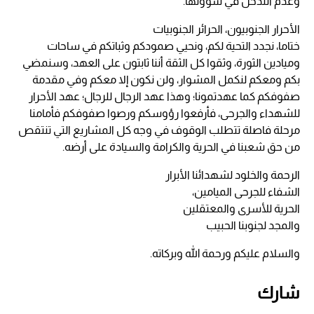
وعدم التدخل في شؤونها.
الأحرار الجنوبيون، الحرائر الجنوبيات
ختاما، نجدد التحية لكم، ونحيي صمودكم وثباتكم في ساحات
وميادين الثورة، وثقوا كل الثقة أننا ثابتون على العهد، وسنمضي
بكم ومعكم لنكمل المشوار، ولن نكون إلا معكم وفي مقدمة
صفوفكم كما عهدتمونا؛ وهذا عهد الرجال للرجال؛ عهد الأحرار
للشهداء والجرحى، فأرفعوا رؤوسكم ورصوا صفوفكم فأمامنا
مرحلة فاصلة تتطلب الوقوف في وجه كل المشاريع التي تنتقص
من حق شعبنا في الحرية والكرامة والسيادة على أرضه.
الرحمة والخلود لشهدائنا الأبرار
الشفاء للجرحى الميامين،
الحرية للأسرى والمعتقلين
والمجد لجنوبنا الحبيب
والسلام عليكم ورحمة الله وبركاته.
شارك