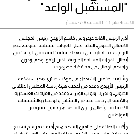
"المستقبل الواعد"
الأحد ٠٤ يناير ٢٠٢٦ الساعة ٠٧:١٧ مساءً
أدّى الرئيس القائد عيدروس قاسم الزُبيدي، رئيس المجلس
الانتقالي الجنوبي، القائد الأعلى للقوات المسلحة الجنوبية، عصر
اليوم، صلاة الجنازة على شهداء عملية "المستقبل الواعد" من
أبطال القوات المسلحة الجنوبية، الذين ارتقوا وهم يؤدون
واجبهم الوطني في محافظة حضرموت.
وشُيِّعت جثامين الشهداء في موكب جنائزي مهيب، تقدّمه
الرئيس الزُبيدي وعدد من أعضاء هيئة رئاسة المجلس الانتقالي
الجنوبي، والوزراء ونواب الوزراء، وعدد من القيادات العسكرية
والأمنية، إلى جانب عدد من المشايخ والوجهاء والشخصيات
الاجتماعية، وأهالي وذوي الشهداء، وجموع غفيرة من
المواطنين.
وأُدّيت الصلاة على جثامين الشهداء، ثم أُقيمت مراسم تشييع
رسمية شملت حرس الشرف وعزف الموسيقى العسكرية، قبل