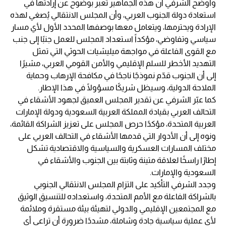
وأوضح الشرفي أن هذه الجماهير تعبر بوضوح عن إرادتها في
استعادة دولة الجنوب العربي، وأن المجلس الانتقالي يُصغي لهذه
الإرادة ويحترمها، ويتعامل معها بوصفها المحدد الأول لأي مسار
سياسي وتفاوضي، مؤكداً استعداد المجلس للعمل جنبًا إلى جنب
مع القوى الفاعلة في مواجهة ميليشيات الحوثي التي تمثل
التهديد الأخطر للسلم الإقليمي والأمن القومي العربي، مشيرًا
إلى أن الجنوب قدّم نموذجًا ناجحًا في مكافحة الإرهاب وحماية
الملاحة الدولية، وسيظل شريكًا مسؤولًا في هذا الإطار.
كما عبّر الشرفي عن تقدير المجلس العميق لجهود الأشقاء في
التحالف العربي بقيادة المملكة العربية السعودية ودولة الإمارات
العربية المتحدة، مؤكدًا حرص المجلس على تعزيز الشراكة القائمة،
ونوه إلى أن الأدوار التي قدمها الأشقاء في التحالف العربي على
مختلف المسارات العسكرية والسياسية والاقتصادية تشكل
إطارًا راسخًا لعلاقة متينة وثابتة بين الجنوب والأشقاء في
السعودية والإمارات.
وجدد الشرفي التأكيد على التزام المجلس الانتقالي الجنوبي
بالشراكة الفاعلة مع الأمم المتحدة، واستعداده للتنسيق الوثيق
مع المجتمعين الإقليمي والدولي لتهيئة بيئة مستقرة وملائمة
لأي عملية سياسية جادة وشاملة، مشددًا ضرورة أن تراعي أي