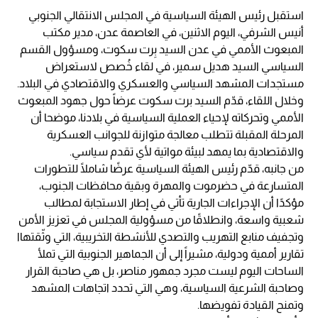
استقبل رئيس الهيئة السياسية في المجلس الانتقالي الجنوبي
أنيس الشرفي، اليوم الاثنين، في العاصمة عدن، مدير مكتب
المبعوث الأممي في عدن السيد بِرت سكوت، ومسؤول القسم
السياسي السيد هديل سمير، في لقاء خُصص لاستعراض
مستجدات المشهد السياسي والعسكري والاقتصادي في البلاد.
وخلال اللقاء، قدّم السيد برت سكوت عرضاً حول جهود المبعوث
الأممي وتحركاته لإحياء العملية السياسية في بلادنا، موضحا أن
المرحلة المقبلة تتطلب معالجة متوازنة للجوانب العسكرية
والاقتصادية بما يمهد لبيئة مواتية لأي تقدم سياسي.
من جانبه، قدّم رئيس الهيئة السياسية عرضًا شاملًا للتطورات
المتسارعة في حضرموت والمهرة وبقية محافظات الجنوب،
مؤكدًا أن الإجراءات الجارية تأتي في إطار الاستجابة لمطالب
شعبية واسعة، وانطلاقًا من مسؤولية المجلس في تعزيز الأمن
وتجفيف منابع التهريب والتصدي للأنشطة التخريبية، التي وثّقتهاا
تقارير أممية ودولية، مشيراً إلى أن الجماهير الجنوبية التي تملأ
الساحات اليوم ليست مجرد جمهور مناصر، بل هي صاحبة القرار
وصاحبة الشرعية السياسية، وهي التي تحدد اتجاهات المشهد
وتمنح القيادة تفويضها.