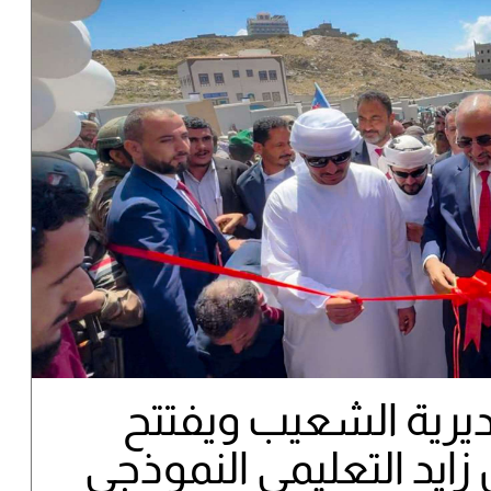
مديرية الشعيب ويفتتح
ايد التعليمي النموذجي