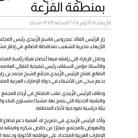
بمنطقة القزعة
الأربعاء ١٥ أكتوبر ٢٠٢٥ الساعة ٠٣:٥٩ مساءً
زار الرئيس القائد عيدروس قاسم الزُبيدي، رئيس المجلس
الأربعاء، مديرية الشعيب بمحافظة الضالع، في إطار مشاركته في احتفالات 
وخلال الزيارة، التي رافقه فيها أعضاء هيئة رئاسة المج
والأستاذ مؤمن السقاف رئيس تنفيذية انتقالي العاصمة
الضالع، افتتح الرئيس الزُبيدي مجمّع الشيخ محمد بن ز
بدعم سخي من الأشقاء في دولة الإمارات العربية المتح
وطاف الرئيس الزُبيدي عقب الافتتاح في أرجاء المجمع ا
والتقنية الحديثة التي يتميز بها، مشيدًا بمستوى البناء 
بيئة دراسية نموذجية لأبناء المنطقة.
وأكد الرئيس الزُبيدي، في تصريح له، أهمية دعم قطاع الت
والنهوض بالمجتمع، معبّرًا عن خالص شكره وامتنانه ل
الإمارات العربية المتحدة، على مواقفه الأخوية ودعمه ال