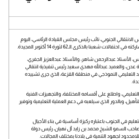
 الانتقالي الجنوبي، نائب رئيس مجلس القيادة الرئاسي، اليوم
شعبنا بالذكرى الـ62 لثورة 14 أكتوبر المجيدة.
لس، الأستاذ عبدالرحمن شاهر، والأستاذ عبدالعزيز الجفري،
 عدن، والعميد عبدالله مهدي سعيد رئيس تنفيذية انتقالي
ايد التعليمي النموذجي في منطقة القزعة، الذي جرى تشييده
دة.
لتعليمي، واطلع على أقسامه المختلفة، والتجهيزات الفنية
والتأهيل، وبالدور الذي سيلعبه في دعم العملية التعليمية وتوفير
عليم في الجنوب باعتباره ركيزة أساسية في بناء الأجيال
صاحب السمو الشيخ محمد بن زايد آل نهيان، رئيس دولة
لامحدود لجهود التنمية في بلادنا بمختلف المجالات.