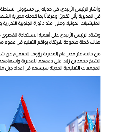
وأشار الرئيس الزُبيدي، في حديثه إلى مسؤولي السلطة 
في المديرية يأتي تقديرًا وعرفانًا بما قدمته مديرية 
المليشيات الحوثية، وعلى امتداد ثورة الجنوبية التحررية و
وشدّد الرئيس الزُبيدي على أهمية الاستفادة القصوى م
هناك خطة طموحة للارتقاء بواقع التعليم في عموم م
من جانبه، عبّر مدير عام المديرية رؤوف الجعفري عن شكره
الشيخ محمد بن زايد، على دعمهما للمديرية وإسهامهما 
المجمعات التعليمية الحديثة سيسهم في إعداد جيل متسل