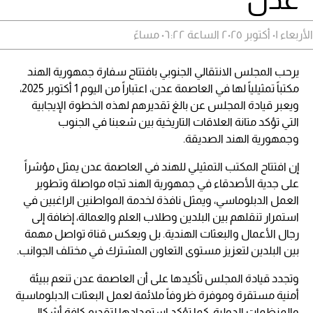
الأربعاء ٠١ أكتوبر ٢٠٢٥ الساعة ٠٦:٢٢ مساءً
يرحب المجلس الانتقالي الجنوبي بافتتاح سفارة جمهورية الهند
مكتباً تمثيلياً لها في العاصمة عدن، اعتباراً من اليوم 1 أكتوبر 2025،
ويعبر قيادة المجلس عن بالغ تقديرهم لهذه الخطوة الإيجابية
التي تؤكد متانة العلاقات التاريخية بين شعبنا في الجنوب
وجمهورية الهند الصديقة.
إن افتتاح المكتب التمثيلي للهند في العاصمة عدن يمثل مؤشراً
على جدية الأصدقاء في جمهورية الهند تجاه مواصلة وتطوير
العمل الدبلوماسي، ويمثل نافذة لخدمة المواطنين الراغبين في
استمرار تنقلهم بين البلدين وطلاب العلم والعمالة، إضافة إلى
رجال الأعمال والبعثات الهندية. بل ويعكس قناة تواصل مهمة
بين البلدين لتعزيز مستوى التعاون المشترك في مختلف الجوانب.
وتجدد قيادة المجلس تأكيدها على أن العاصمة عدن تنعم ببيئة
أمنية مستقرة وموفرة ظروفاً ملائمة لعمل البعثات الدبلوماسية
والمنظمات الدولية. كما تؤكد استعدادها لتقديم كافة أشكال