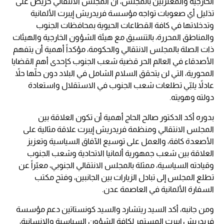
الخارجية والمغتربين بالمجلس، أن المجلس الانتقالي حريص على
تذليل أي صعوبات تواجه مؤسسة فريدريش إيبرت الألمانية
وتدخلاتها في كافة القطاعات الحيوية بمحافظات الجنوب
والمناطق المحررة، بالتنسيق مع هيئة الشؤون الخارجية والهيئات
ذات الصلة بالمجلس الانتقالي والحكومة، مؤكداً أهمية أن يتفهم
الأصدقاء في العالم الحر قضية شعب الجنوب كإحدى أهم القضايا
المحورية، التي لن يتحقق السلام الشامل في البلاد دون حلّها حلاً
عادلاً يلبّي تطلعات شعب الجنوب في الاستقلال واستعادة
دولته وهويته.
بدوره أكد الدكتور صالح الحاج أهمية أن تكون العلاقة بين
المجلس الانتقالي ومنظمة فريدريش إيبرت علاقة مثالية على
الأصعدة كافة، والعمل على توسيع الآفاق السياسية وتعزيز
العلاقة بين شعب جمهورية ألمانيا الاتحادية وشعب الجنوب
وقيادته السياسية، ممثلة بالمجلس الانتقالي الجنوبي، معبّراً عن
تطلع المجلس إلى تبادل الزيارات بين الجانبين، وفتح مكتب
السفارة الألمانية في العاصمة عدن.
ومن جانبه، أكد السيد ريتشارد والسيد كونستاتين دعم مؤسسة
فريدريش إيبرت المستمر لكافة الشؤون السياسية والإنسانية،