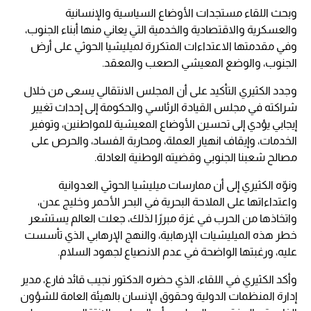
وبحث اللقاء مستجدات الأوضاع السياسية والإنسانية
والعسكرية والاقتصادية والخدمية التي يعاني منها أبناء الجنوب،
وفي مقدمتها الاعتداءات المتكررة لميليشيا الحوثي على أرض
الجنوب، والوضع المعيشي الصعب والمعقد.
وجدد الكثيري التأكيد على أن المجلس الانتقالي يسعى من خلال
شراكته في مجلس القيادة الرئاسي والحكومة إلى إحداث تغيير
إيجابي يؤدي إلى تحسين الأوضاع المعيشية للمواطنين، وتوفير
الخدمات، وإيقاف انهيار العملة، ومحاربة الفساد، والحرص على
مصالح شعبنا الجنوبي وقضيته الوطنية العادلة.
ونوّه الكثيري إلى أن ممارسات ميليشيا الحوثي العدوانية
واعتداءاتها على الملاحة البحرية في البحر الأحمر وخليج عدن،
واتخاذها من الحرب في غزة مبررًا لذلك، جعلت العالم يستشعر
خطر هذه الميليشيات الإرهابية، والنهج الإرهابي الذي تأسست
عليه، ورغبتها الواضحة في عدم الانصياع لجهود السلام.
وأكد الكثيري في اللقاء، الذي حضره الدكتور نجيب قائد فارع، مدير
إدارة المنظمات الدولية وحقوق الإنسان بالهيئة العامة للشؤون