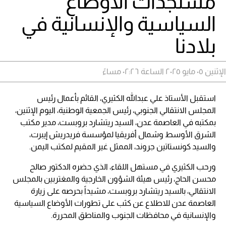
مستجدات الأوضاع
السياسية والإنسانية في
بلادنا
الإثنين ٠٥ مايو ٢٠٢٥ الساعة ٠٢:٢٦ مساءً
استقبل الأستاذ علي عبدالله الكثيري، القائم بأعمال رئيس
المجلس الانتقالي الجنوبي، رئيس الجمعية الوطنية، اليوم الإثنين،
بمكتبه في العاصمة عدن، السيد ريتشارد بروبست، مدير مكتب
الشرق الأوسط وشمال أفريقيا لمؤسسة فريدريش إيبرت،
والسيد كونستاتين جروند، الممثل غير المقيم لمكتب اليمن.
ورحب الكثيري في مستهل اللقاء، الذي حضره الدكتور صالح
محسن الحاج، رئيس هيئة الشؤون الخارجية والمغتربين بالمجلس
الانتقالي، بالسيد ريتشارد بروبست، مشيداً بحرصه على زيارة
العاصمة عدن للاطلاع عن كثب على تطورات الأوضاع السياسية
والإنسانية في محافظات الجنوب والمناطق المحررة.