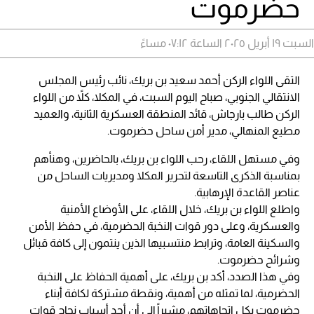
حضرموت
السبت ١٩ أبريل ٢٠٢٥ الساعة ٠٧:١٢ مساءً
التقى اللواء الركن أحمد سعيد بن بريك، نائب رئيس المجلس
الانتقالي الجنوبي، صباح اليوم السبت، في المكلا، كلاً من اللواء
الركن طالب بارجاش، قائد المنطقة العسكرية الثانية، والعميد
مطيع المنهالي، مدير أمن ساحل حضرموت.
وفي مستهل اللقاء، رحب اللواء بن بريك، بالحاضرين، وهنأهم
بمناسبة الذكرى التاسعة لتحرير المكلا ومديريات الساحل من
عناصر القاعدة الإرهابية.
واطلع اللواء بن بريك، خلال اللقاء، على الأوضاع الأمنية
والعسكرية، وعلى دور قوات النخبة الحضرمية، في حفظ الأمن
والسكينة العامة، وترابط منتسبيها الذين ينتمون إلى كافة قبائل
وشرائح حضرموت.
وفي هذا الصدد، أكد بن بريك، على أهمية الحفاظ على النخبة
الحضرمية، لما تمثله من أهمية، ونقطة مشتركة لكافة أبناء
حضرموت بكل اتجاهاتهم، مشيراً إلى أن أحد أسباب نجاح قوات