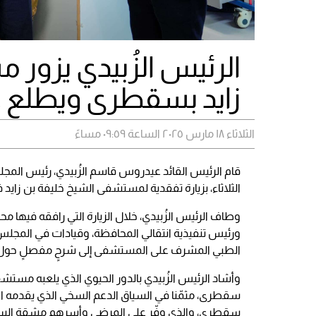
الرئيس الزُبيدي يزور
زايد بسقطرى ويطلع ع
الثلاثاء ١٨ مارس ٢٠٢٥ الساعة ٠٩:٥٩ مساءً
قام الرئيس القائد عيدروس قاسم الزُبيدي، رئيس المجلس
الثلاثاء، بزيارة تفقدية لمستشفى الشيخ خليفة بن زا
وطاف الرئيس الزُبيدي، خلال الزيارة التي رافقه فيها
ورئيس تنفيذية انتقالي المحافظة، وقيادات في المجل
الطبي المشرف على المستشفى إلى شرحٍ مفصلٍ حول طب
وأشاد الرئيس الزُبيدي بالدور الحيوي الذي يلعبه مستشفى
سقطرى، مثمّنا في السياق الدعم السخي الذي يقدمه ال
سقطرى، والذي وفّر على المرضى وأسرهم مشقة السفر إ