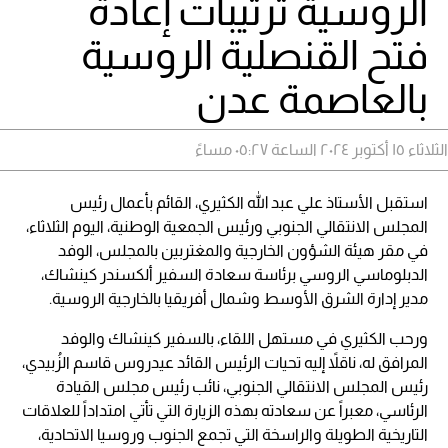
الروسية ترتيبات إعادة
فتح القنصلية الروسية
بالعاصمة عدن
الثلاثاء ١٥ أكتوبر ٢٠٢٤ الساعة ٠٥:٢٧ مساءً
استقبل الأستاذ علي عبد الله الكثيري، القائم بأعمال رئيس
المجلس الانتقالي الجنوبي ورئيس الجمعية الوطنية، اليوم الثلاثاء،
في مقر هيئة الشؤون الخارجية والمغتربين بالمجلس، الوفد
الدبلوماسي الروسي برئاسة سعادة السفير ألكسندر كينشاك،
مدير إدارة الشرق الأوسط وشمال أفريقيا بالخارجية الروسية.
ورحب الكثيري في مستهل اللقاء، بالسفير كينشاك والوفد
المرافق له، ناقلاً إليه تحيات الرئيس القائد عيدروس قاسم الزُبيدي،
رئيس المجلس الانتقالي الجنوبي، نائب رئيس مجلس القيادة
الرئاسي، معبراً عن سعادته بهذه الزيارة التي تأتي امتداداً للعلاقات
التاريخية الطويلة والراسخة التي تجمع الجنوب وروسيا الاتحادية،