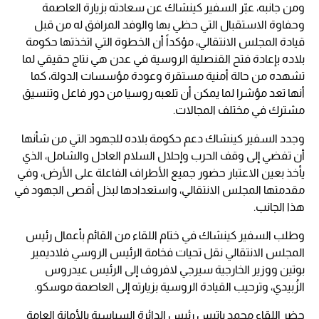
ومن جانبه، عبّر السفير كينشاك عن سعادته بزيارة العاصمة
وحفاوة الاستقبال التي حظي بها والوفد المرافق له من قبل
قيادة المجلس الانتقالي، مؤكداً أن الخطوة التي اتخذتها حكومة
بلاده بإعادة فتح القنصلية الروسية في عدن هي نتاج حقيقي لما
تشهده من حالة أمنية مستقرة وعودة مؤسسات الدولة، كما
أنها تعد مؤشرا لما يمكن أن تلعبه روسيا من دور فاعل وتنسيق
مشترك في مختلف المجالات.
وجدد السفير كينشاك دعم حكومة بلاده للجهود التي من شأنها
أن تفضي إلى وقف الحرب وإحلال السلام العادل والشامل، الذي
يأخذ بعين الاعتبار حضور جميع الأطراف الفاعلة على الأرض، وفي
مقدمتها المجلس الانتقالي، واستعدادها لبذل أقصى الجهود في
هذا الجانب.
وطلب السفير كينشاك في ختام اللقاء من القائم بأعمال رئيس
المجلس الانتقالي نقل تحيات فخامة الرئيس الروسي فلاديمير
بوتين ووزير الخارجية سيرجي لافروف إلى الرئيس عيدروس
الزُبيدي، وترحيب القيادة الروسية بزيارته إلى العاصمة موسكو.
حضر اللقاء محمد باتيس رئيس الدائرة السياسية بالأمانة العامة