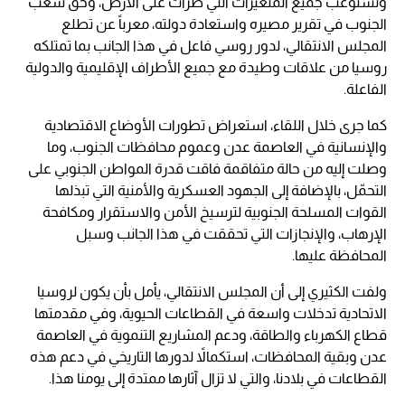
وتستوعب جميع المتغيرات التي طرأت على الأرض، وحق شعب
الجنوب في تقرير مصيره واستعادة دولته، معرباً عن تطلع
المجلس الانتقالي، لدور روسي فاعل في هذا الجانب بما تمتلكه
روسيا من علاقات وطيدة مع جميع الأطراف الإقليمية والدولية
الفاعلة.
كما جرى خلال اللقاء، استعراض تطورات الأوضاع الاقتصادية
والإنسانية في العاصمة عدن وعموم محافظات الجنوب، وما
وصلت إليه من حالة متفاقمة فاقت قدرة المواطن الجنوبي على
التحمّل، بالإضافة إلى الجهود العسكرية والأمنية التي تبذلها
القوات المسلحة الجنوبية لترسيخ الأمن والاستقرار ومكافحة
الإرهاب، والإنجازات التي تحققت في هذا الجانب وسبل
المحافظة عليها.
ولفت الكثيري إلى أن المجلس الانتقالي، يأمل بأن يكون لروسيا
الاتحادية تدخلات واسعة في القطاعات الحيوية، وفي مقدمتها
قطاع الكهرباء والطاقة، ودعم المشاريع التنموية في العاصمة
عدن وبقية المحافظات، استكمالاً لدورها التاريخي في دعم هذه
القطاعات في بلادنا، والتي لا تزال آثارها ممتدة إلى يومنا هذا.