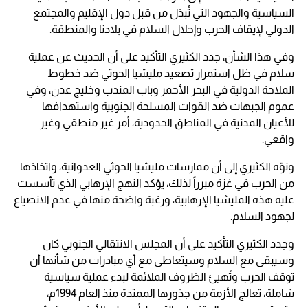
السياسية والجهود التي تُبذل من قبل دول الإقليم والمجتمع
الدولي لإيقاف الحرب وإحلال السلام في بلادنا والمنطقة.
وفي هذا الشأن، جدد الكثيري التأكيد على أن الحديث عن عملية
سلام في ظل استمرار تصعيد مليشيا الحوثي ضد خطوط
الملاحة الدولية في البحر الأحمر وباب المندب وخليج عدن، وفي
عموم الجبهات ضد القوات المسلحة الجنوبية واستهدافها
للأعيان المدنية في المناطق الحدودية، أمر غير منطقي وغير
واقعي.
ونوّه الكثيري إلى أن ممارسات مليشيا الحوثي العدوانية، واتخاذها
من الحرب في غزة مبرراً لذلك، يؤكد النهج الإرهابي الذي تأسست
عليه هذه المليشيا الإرهابية، ورغبة واضحة منها في عدم الانصياع
لجهود السلام.
وجدد الكثيري التأكيد على أن المجلس الانتقالي الجنوبي كان
وسيبقى مع السلام وسيتعاطى مع أي مبادرات من شأنها أن
توقف الحرب وتُهيئ الظروف الملائمة لبدء عملية سياسية
شاملة، تعالج الأزمة من جذورها الممتدة منذ العام 1994م،