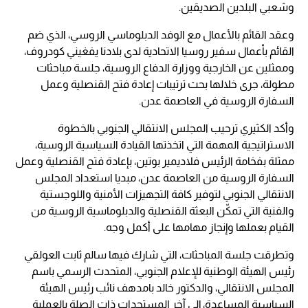
وشعبي البلدين الصديقين.
وعقد القائم بالأعمال مع الوفد الدبلوماسي الروسي، الذي ضم
القائم بأعمال سفير روسيا الاتحادية لدى بلادنا يفغيني كودروف،
وممثلين عن الخارجية ووزارة الدفاع الروسية، جلسة مباحثات
مطولة، جرى خلالها بحث ترتيبات إعادة فتح القنصلية وعمل
السفارة الروسية في العاصمة عدن.
وأكد الكثيري ترحيب المجلس الانتقالي الجنوبي بالخطوة
الاستراتيجية المهمة التي اتخذتها القيادة السياسية الروسية،
ممثلة بفخامة الرئيس فلاديمير بوتين، بإعادة فتح القنصلية وعمل
السفارة الروسية من العاصمة عدن، مبديا استعداد المجلس
الانتقالي الجنوبي لتوفير كافة التجهيزات الأمنية واللوجستية
والفنية التي تمكّن البعثة القنصلية والدبلوماسية الروسية من
القيام بعملها وإنجاز مهامها على أكمل وجه.
وتطرقت جلسة المباحثات، التي شارك فيها سالم ثابت العولقي
رئيس الهيئة الوطنية للإعلام الجنوبي، المتحدث الرسمي باسم
المجلس الانتقالي، والدكتور خالد بامدهف نائب رئيس الهيئة
السياسية المساعدة، إلى آخر المستجدات ذات الصلة بالعملية