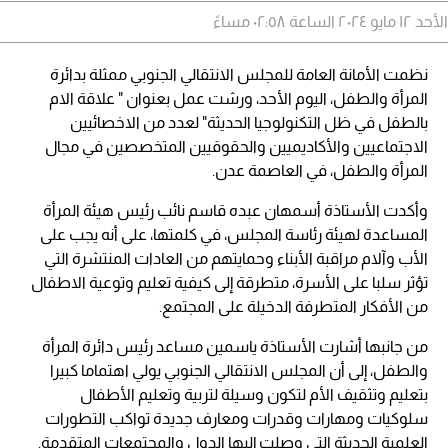
الأحد ١٢ مايو ٢٠٢٤ الساعة ٠٢:٥٨ مساءً
نظمت الأمانة العامة للمجلس الانتقالي الجنوبي ممثلة بدائرة
المرأة والطفل، اليوم الأحد، ورشت عمل بعنوان " علاقة الام
بالطفل في ظل التكنولوجيا الحديثة" لعدد من الاخصائيين
الاجتماعيين والأكاديميين والحقوقيين المتخصصين في مجال
المرأة والطفل، في العاصمة عدن.
وأكدت الأستاذة أسمهان عبده قاسم نائب رئيس هيئة المرأة
المساعدة لهيئة رئاسة المجلس، في كلمتها، على أنه يجب على
الأب وآلام مراقبة الأبناء وحمايتهم من العادات المنتشرة التي
تؤثر سلبا على الأسرة، متطرقة إلى كيفية تعليم وتوعية الاطفال
من الأفكار المتطرفة الدخيلة على المجتمع.
من جانبها أشارت الأستاذة ياسمين مساعد رئيس دائرة المرأة
والطفل، إلى أن المجلس الانتقالي الجنوبي يولي اهتماما كبيرا
بتعليم وتثقيف الأم لتكون وسيلة لتربية وتعليم الأطفال
سلوكيات ومهارات وقدرات ومعارف جديدة تواكب التطورات
العلمية الحديثة التي وصلت إليها الدول والمجتمعات المتقدمة.