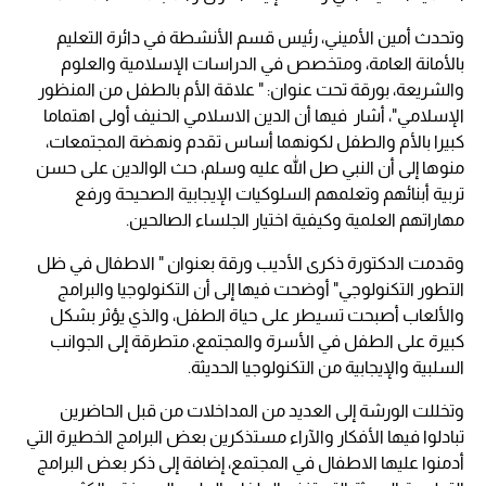
وتحدث أمين الأميني، رئيس قسم الأنشطة في دائرة التعليم
بالأمانة العامة، ومتخصص في الدراسات الإسلامية والعلوم
والشريعة، بورقة تحت عنوان: " علاقة الأم بالطفل من المنظور
الإسلامي"، أشار فيها أن الدين الاسلامي الحنيف أولى اهتماما
كبيرا بالأم والطفل لكونهما أساس تقدم ونهضة المجتمعات،
منوها إلى أن النبي صل الله عليه وسلم، حث الوالدين على حسن
تربية أبنائهم وتعلمهم السلوكيات الإيجابية الصحيحة ورفع
مهاراتهم العلمية وكيفية اختيار الجلساء الصالحين.
وقدمت الدكتورة ذكرى الأديب ورقة بعنوان " الاطفال في ظل
التطور التكنولوجي" أوضحت فيها إلى أن التكنولوجيا والبرامج
والألعاب أصبحت تسيطر على حياة الطفل، والذي يؤثر بشكل
كبيرة على الطفل في الأسرة والمجتمع، متطرقة إلى الجوانب
السلبية والإيجابية من التكنولوجيا الحديثة.
وتخللت الورشة إلى العديد من المداخلات من قبل الحاضرين
تبادلوا فيها الأفكار والآراء مستذكرين بعض البرامج الخطيرة التي
أدمنوا عليها الاطفال في المجتمع، إضافة إلى ذكر بعض البرامج