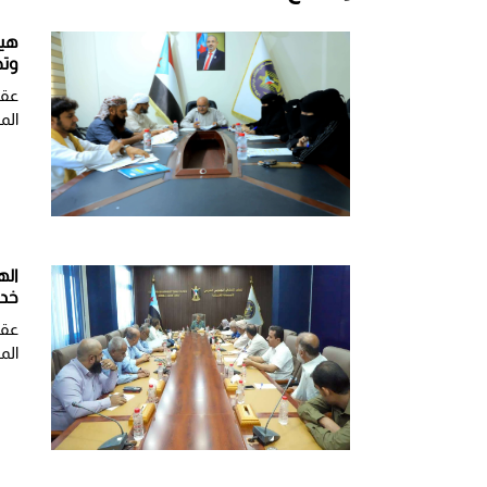
هيئ
وتط
عقد
الم
اله
خدم
عقد
الم