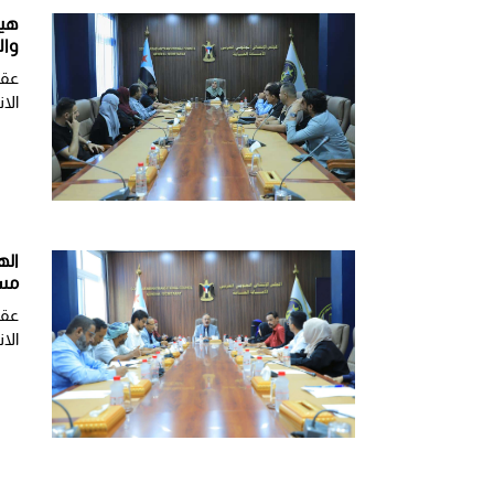
هيئ
وال
عقد
الان
اله
مست
عقد
الان