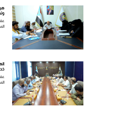
هيئ
وتط
عقد
الم
اله
خدم
عقد
الم