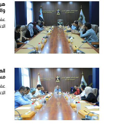
هيئ
وال
عقد
الان
اله
مست
عقد
الان