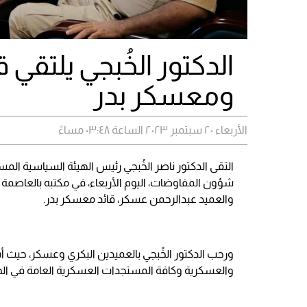
الدكتور الخُبجي يلتقي ق
ومعسكر بدر
الأربعاء ٢٠ سبتمبر ٢٠٢٣ الساعة ٠٣:٤٨ مساءً
التقى الدكتور ناصر الخُبجي رئيس الهيئة السياسية الم
شؤون المفاوضات، اليوم الأربعاء، في مكتبه بالعاصمة ع
والعميد عبدالرحمن عسكر، قائد معسكر بدر.
ورحب الدكتور الخُبجي بالعميدين البكري وعسكر، حيث 
والعسكرية وكافة المستجدات العسكرية العامة في ال