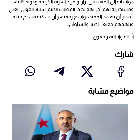
مواساته إلى المهندس نزار، وأفراد أسرته الكريمة وذويه كافة،
ومشاطرته لهم أحزانهم بهذا المصاب الأليم، سائلاً المولى العلي
القدير أن يتغمد الفقيد، بواسع رحمته، وأن يسكنه فسيح جناته،
ويلهمهم جميعاً الصبر والسلوان..
إنّا لله وإنّا إليه راجعون..
شارك
مواضيع مشابة