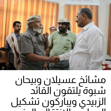
مشائخ عسيلان وبيحان
شبوة يلتقون القائد
الزبيدي ويباركون تشكيل