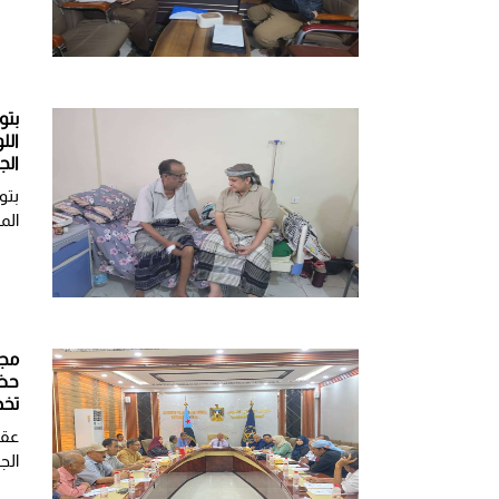
بتو
الل
الج
بتو
الم
مجل
حضر
تخد
عقد
الج