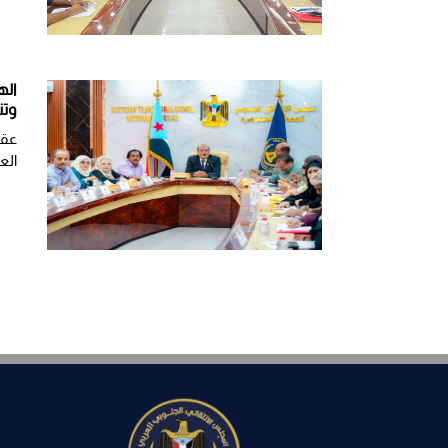
اله
وتن
عقد
العر