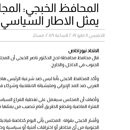
المحافظ الخبجي: المج
يمثل الاطار السياسي
الخميس ١١ مايو ٢٠١٧ الساعة ٠٢:٥٩ مساءً
الاتحاد نيوز|خاص
قال محافظ محافظة لحج الدكتور ناصر الخبجي أن المج
الجنوب في الداخل والخارج .
وأكد المحافظ الخبجي بأننا ليس ضد شرعية الرئيس هاد
العربي ضد المد الإيراني ومليشياته الانقلابية وشركاء 
وأضاف أن المجلس سيعمل على تغطية الفراغ السي
الفترة الماضية وقطع الطريق أمام تنصيب من يمثلها م
وأشار الخبجي بقوله : المجلس يأتي اليوم كحاضنة قيا
الجنوبية من أي مخاطر أو اختراقات أمنية أو سياسية