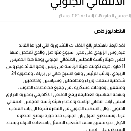
الانتقالي الجنوبي
الخميس ١١ مايو ٢٠١٧ الساعة ٠٢:٤٦ مساءً
الاتحاد نيوز|خاص
لقد تابعنا باهتمام بالغ اللقاءات التشاورية التي اجراها القائد
عيدروس الزبيدي على مدى اسبوع متواصل والذي تمخض عنها
اعلان هيئة رئاسة المجلس الانتقالي الجنوبي يومنا هذا الخميس
11 مايو ، حيث تكونت هيئة الرئاسة من رئيس وهو القائد عيدروس
الزبيدي ، ونائب للرئيس وهو الشيخ هاني بن بريك ، وعضوية 24
شخصية شملت وزراء ومحافظين وسياسين واكادميين
ومثقفين وقيادات عسكرية ، من جميع محافظات الجنوب ،
وبهذه المناسبة العظيمة يرفع الملتقى الاكاديمي بمديرية الازارق
اسمى آيات التهاني لرئاسة واعضاء هيئة رئاسة المجلس الانتقالي
الجنوبي ، والى الشعب الجنوبي من المهرة شرقا الى باب المندب
غربا ، ونستطيع القول بان الجنوب حدد خياره بوضع الخطوة
الاولى نحو تحقيق هدف الشعب المتمثل باستعادة الدولة وبسط
السيطرة على الارض ,,,