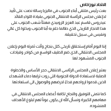
الاتحاد نيوز|خاص
بعث رئيس ملتقى أبناء الجنوب في ماليزيا رسالة نصت على تأييد
لدإعلان مجلس الرئاسة الانتقالي الجنوبي بقيادة اللواء القائد
عيدروس قاسم عبد العزيز الزوبيدي مهنئاً شعب الجنوب على
هذا الانجاز التاريخي الذي طالما حلم به أبنا الجنوب وبذلوا كل غالي
ونفيس في سبيل تحقيقه.
إننا اليوم أمام إستحقاق تاريخي كلل بنجاح وأتت ثمرته اليوم بإعلان
المجلس الانتقالي الذي ضم الطيف الواسع من كوادر وقيادات
الجنوب المشهود لها.
يعتبر إعلان المجلس الرئاسي الانتقالي حجر الأساس والخطوة
الصلبة لاستعادة الدولة الجنوبية التي روت ترابها دماء الشهداء
الذين قدموا ارواحهم فداءً لارضهم والوصول الى استعادتها.
كما نتمنى التوفيق والنجاح لكافة أعضاء المجلس الانتقالي في
مهامهم الكبيرة ونسأل الله ان يكون عوناً لهم لبلوغ الأهداف
المنشوده.