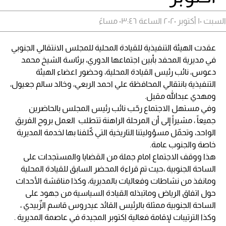
السبت ١٠ أكتوبر ٢٠٢٠ الساعة ٠٣:٤٦ مساءً
عقدت الهيئة التنفيذية للقيادة المحلية للمجلس الانتقالي الجنوبي
في مديرية المحفد بأبين اجتماعها الدوري، برئاسة الشيخ محمد
دعوس، نائب رئيس القيادة المحلية، وحضور اعضاء الهيئة
التنفيذية بانتقالي المحافظة علي احمد الربعي، وخالد سالم جعيول،
ومهدي عبدالله مقبل.
وفي مستهل الاجتماع رحّب نائب رئيس المجلس بالحاضرين
جميعاً ، مشيراً إلى أن المرحلة الراهنة تتطلب العمل بروح الفريق
الواحد، وتحمّل مسؤوليتنا التاريخية التي كٌلفنا بها لخدمة المديرية
خاصة والجنوب عامة.
هذا ووقف الاجتماع امام جملة من القضايا والمستجدات على
الساحة الجنوبية ،حيث تم قراءة المحضر السابق للقيادة المحلية
ومانفذ من نشاطات وفعاليات بالمديرية، وكذا مناقشة الأحداث
حول اتفاق الرياض وماتبذله القيادة السياسية من جهود على
الساحة الجنوبية ممثلة بالرئيس القائد عيدروس قاسم الزٌبيدي ،
وكذا الترتيبات لإقامة فعالية اكتوبر المجيدة في عاصمة المديرية .