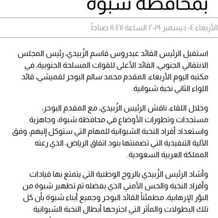
بمحافظة شبوة
الأربعاء ٠٤ ديسمبر ٢٠١٩ الساعة ١١:٤٧ صباحاً
استقبل الرئيس القائد عيدروس قاسم الزُبيدي، رئيس المجلس
الانتقالي الجنوبي، القائد الأعلى للقوات المسلحة الجنوبية، في
مكتبه اليوم الأربعاء، المقدم محمد سالم البوحر لقميشي، قائد
اللواء الثاني نخبة شبوانية.
وخلال اللقاء، ناقش الرئيس الزُبيدي، مع المقدم البوحر،
مستجدات وتطورات الأوضاع في محافظة شبوة، وجاهزية
واستعداد أفراد النخبة الشبوانية للمهام التي ستوكل إليهم، وفق
الآلية التنفيذية التي تضمنتها بنود اتفاق الرياض، الذي رعته
المملكة العربية السعودية.
وأشاد الرئيس الزُبيدي بالروح الوطنية التي يتمتع بها قيادات
وأفراد النخبة والحس الأمني الذي بفضله تم تطهير شبوة من
البؤر الإرهابية، مطمئناً القائد البوحر وجميع أبناء شبوة بأن كل
تلك البطولات والمآثر التي اجترحها أبطال النخبة الشبوانية