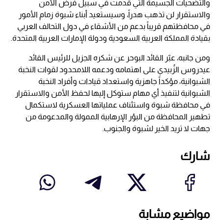
والتضحيات الجسيمة التي قدمت في سبيل فرض الأمن
والاستقرار لن تذهب هدراً، وسيستعيد أبناء شبوة زمام الأمور
في محافظتهم قريباً بدعم من الأشقاء في دول التحالف العربي
بقيادة المملكة العربية السعودية ودولة الإمارات العربية المتحدة.
ومن جانبه، عبّر القائد البوحر عن شكره الجزيل للرئيس القائد
عيدروس الزُبيدي على اهتمامه ودعمه اللامحدود لقوات النخبة
الشبوانية، مؤكداً جاهزية واستعداد قيادات وأفراد النخبة
الشبوانية لتنفيذ أي مهام ستوكل إليها لحفظ الأمن والاستقرار
في محافظة شبوة واستئناف عملياتها العسكرية لاستكمال
تطهير المحافظة من البؤر الإرهابية الممولة والمدعومة من
جهات لا تريد الخير لشبوة والجنوب.
شارك
مواضيع مشابة