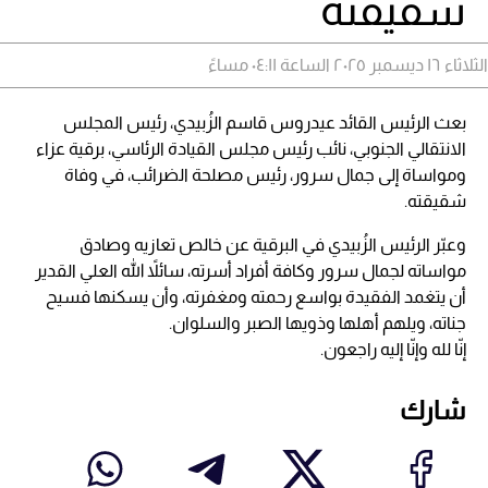
شقيقته
الثلاثاء ١٦ ديسمبر ٢٠٢٥ الساعة ٠٤:١١ مساءً
بعث الرئيس القائد عيدروس قاسم الزُبيدي، رئيس المجلس
الانتقالي الجنوبي، نائب رئيس مجلس القيادة الرئاسي، برقية عزاء
ومواساة إلى جمال سرور، رئيس مصلحة الضرائب، في وفاة
شقيقته.
وعبّر الرئيس الزُبيدي في البرقية عن خالص تعازيه وصادق
مواساته لجمال سرور وكافة أفراد أسرته، سائلاً الله العلي القدير
أن يتغمد الفقيدة بواسع رحمته ومغفرته، وأن يسكنها فسيح
جناته، ويلهم أهلها وذويها الصبر والسلوان.
إنّا لله وإنّا إليه راجعون.
شارك