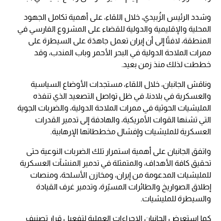
وشدد الرئيس الزُبيدي، خلال اللقاء، على أهمية تكامل الجهود
المحلية والإقليمية والدولية للقضاء على المشروع الفارسي في
المنطقة، لافتًا إلى أن إيران تعمل جاهدَة على السيطرة على
ممرات الملاحة الدولية في البحر الأحمر وباب المندب، وقد
خططت لذلك منذ زمن بعيد.
وناقش الجانبان، خلال اللقاء، مستجدات الأوضاع السياسية
والعسكرية في بلادنا، في ظل تواصل التصعيد الذي تنفذه
المليشيات الحوثية في ممرات الملاحة الدولية، والضربات الجوية
التي تشنها القوات الأمريكية، والهادفة إلى تدمير القدرات
العسكرية للمليشيات وإفشال مخططاتها الإرهابية.
واتفق الجانبان على أهمية استمرار تلك الضربات النوعية حتى
تحقيق كافة الأهداف، والمتمثلة في تدمير المنشآت العسكرية
للمليشيات المدعومة من إيران، ومخازن الأسلحة، ومنصات
إطلاق الصواريخ والطائرات المسيّرة، وتدمير غرف القيادة
والسيطرة للمليشيات.
كما استعرض الجانبان الإجراءات العملية لتفعيل قرار تصنيف