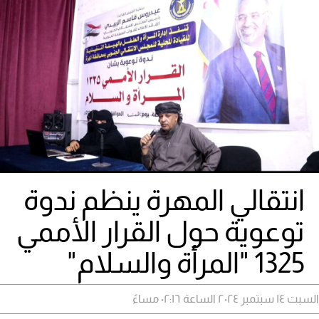
انتقالي المهرة ينظم ندوة
توعوية حول القرار الأممي
1325 "المرأة والسلام"
السبت ١٤ سبتمبر ٢٠٢٤ الساعة ٠٢:١٦ مساءً