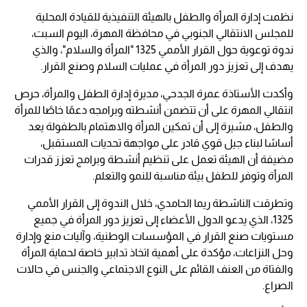
نظمت إدارة المرأة والطفل بالهيئة التنفيذية للقيادة المحلية
للمجلس الانتقالي الجنوبي في محافظة المهرة، اليوم السبت،
ندوة توعوية حول القرار الأممي 1325 "المرأة والسلام"، والذي
يهدف إلى تعزيز دور المرأة في عمليات السلام وصنع القرار.
وأكدت الأستاذة عمرة الجدحي، مديرة إدارة الطفل والمرأة، حرص
انتقالي المهرة على أن تتضمن أنشطته وبرامجه دعمًا خاصًا للمرأة
والطفل، مشيرة إلى أن تمكين المرأة والاهتمام بالطفولة يعد
أساسًا لبناء جيل قوي قادر على مواجهة تحديات المستقبل،
مضيفة أن الهيئة تعمل على تنظيم أنشطة وبرامج تعزز قدرات
المرأة وتوفر للطفل بيئة مناسبة للنمو والتعلم.
وتطرقت الناشطة ريما الحامدي، خلال الندوة إلى القرار الأممي
1325، الذي يدعو الدول الأعضاء إلى تعزيز دور المرأة في جميع
مستويات صنع القرار في المؤسسات الوطنية، وآليات منع وإدارة
وحل النزاعات، مؤكدة على أهمية اتخاذ تدابير خاصة لحماية المرأة
والفتاة من العنف القائم على النوع الاجتماعي والجنس في حالات
الصراع.